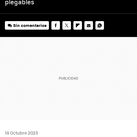
plegables
Sin comentarios
FACEBOOK
TWITTER
FLIPBOARD
E-
WHATSAPP
MAIL
19 Octubre 2023