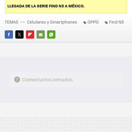
LLEGADA DE LA SERIE FIND N3 A MÉXICO.
TEMAS
Celulares y Smartphones
OPPO
Find N3
FACEBOOK
TWITTER
FLIPBOARD
E-
WHATSAPP
MAIL
Comentarios cerrados