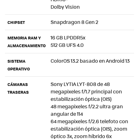
Dolby Vision
Snapdragon 8 Gen 2
CHIPSET
16 GB LPDDR5x
MEMORIA RAM Y
512 GB UFS 4.0
ALMACENAMIENTO
ColorOS 13.2 basado en Android 13
SISTEMA
OPERATIVO
Sony LYTIA LYT-808 de 48
CÁMARAS
megapixeles f/1.7 principal con
TRASERAS
estabilización óptica (OIS)
48 megapixeles f/2.2 ultra gran
angular de 114
64 megapixeles f/2.6 telefoto con
estabilización óptica (OIS), zoom
óptico 3x, zoom híbrido 6x