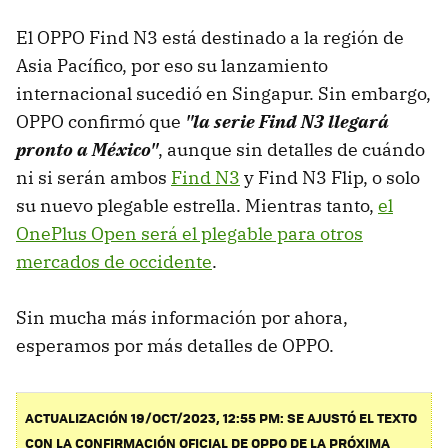
El OPPO Find N3 está destinado a la región de
Asia Pacífico, por eso su lanzamiento
internacional sucedió en Singapur. Sin embargo,
OPPO confirmó que
"la serie Find N3 llegará
pronto a México"
, aunque sin detalles de cuándo
ni si serán ambos
Find N3
y Find N3 Flip, o solo
su nuevo plegable estrella. Mientras tanto,
el
OnePlus Open será el plegable para otros
mercados de occidente
.
Sin mucha más información por ahora,
esperamos por más detalles de OPPO.
ACTUALIZACIÓN 19/OCT/2023, 12:55 PM: SE AJUSTÓ EL TEXTO
CON LA CONFIRMACIÓN OFICIAL DE OPPO DE LA PRÓXIMA