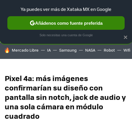
Ya puedes ver más de Xataka MX en Google
SELECCIÓN
GAMING
HOME
AUTO
TERRITORIO SAM
Añádenos como fuente preferida
Solo necesitas una cuenta de Google
×
HOY SE HABLA DE
Mercado Libre
IA
Samsung
NASA
Robot
Wifi
Pixel 4a: más imágenes
confirmarían su diseño con
pantalla sin notch, jack de audio y
una sola cámara en módulo
cuadrado