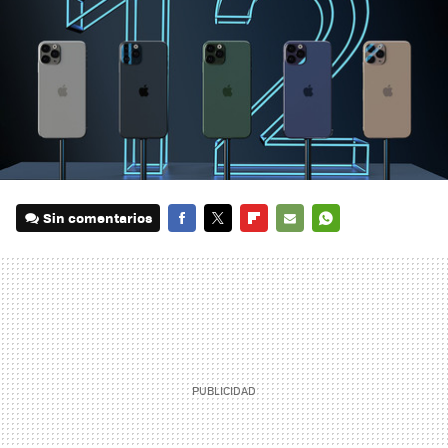
Sin comentarios
FACEBOOK
TWITTER
FLIPBOARD
E-
WHATSAPP
MAIL