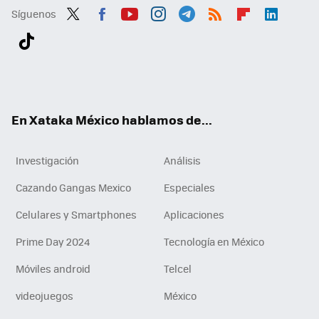
Síguenos
Twit
Fac
You
Inst
Tele
RSS
Flip
Link
ter
ebo
tub
agr
gra
boa
edI
Tikt
ok
e
am
m
rd
n
ok
En Xataka México hablamos de...
Investigación
Análisis
Cazando Gangas Mexico
Especiales
Celulares y Smartphones
Aplicaciones
Prime Day 2024
Tecnología en México
Móviles android
Telcel
videojuegos
México