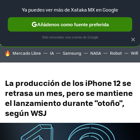
Ya puedes ver más de Xataka MX en Google
SELECCIÓN
GAMING
HOME
AUTO
TERRITORIO SAM
Añádenos como fuente preferida
Solo necesitas una cuenta de Google
×
HOY SE HABLA DE
Mercado Libre
IA
Samsung
NASA
Robot
Wifi
La producción de los iPhone 12 se
retrasa un mes, pero se mantiene
el lanzamiento durante "otoño",
según WSJ