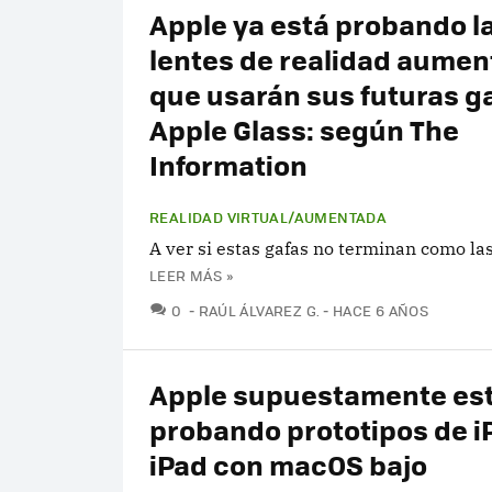
Apple ya está probando l
lentes de realidad aume
que usarán sus futuras g
Apple Glass: según The
Information
REALIDAD VIRTUAL/AUMENTADA
A ver si estas gafas no terminan como la
LEER MÁS »
COMENTARIOS
0
RAÚL ÁLVAREZ G.
HACE 6 AÑOS
Apple supuestamente es
probando prototipos de i
iPad con macOS bajo