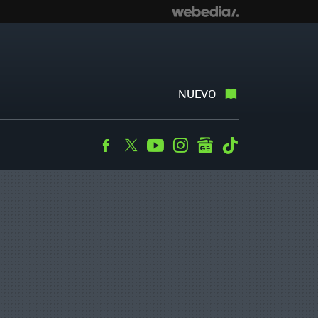
NUEVO
Facebook
Twitter
Youtube
Instagram
googlenews
Tiktok