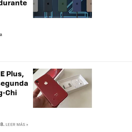
 durante
a
E Plus,
 segunda
g-Chi
8.
LEER MÁS »