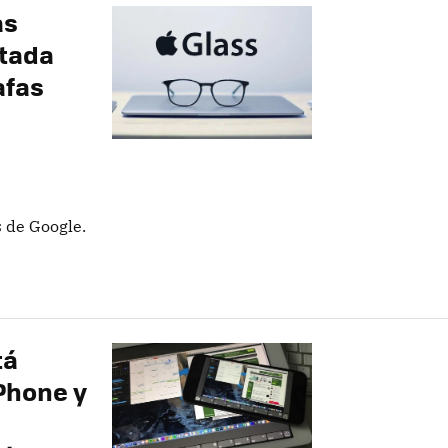
as
ntada
afas
s de Google.
tá
Phone y