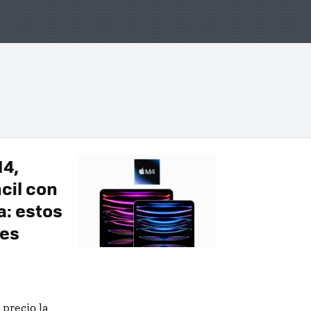
M4,
cil con
a: estos
res
 precio la