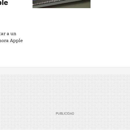
ple
ar a un
hora Apple