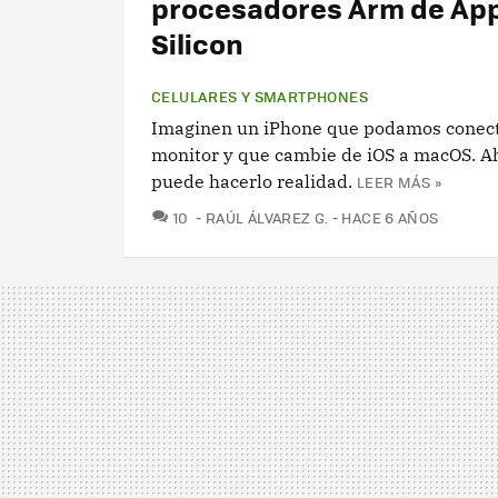
procesadores Arm de Ap
Silicon
CELULARES Y SMARTPHONES
Imaginen un iPhone que podamos conect
monitor y que cambie de iOS a macOS. A
puede hacerlo realidad.
LEER MÁS »
COMENTARIOS
10
RAÚL ÁLVAREZ G.
HACE 6 AÑOS