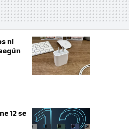
s ni
 según
ne 12 se