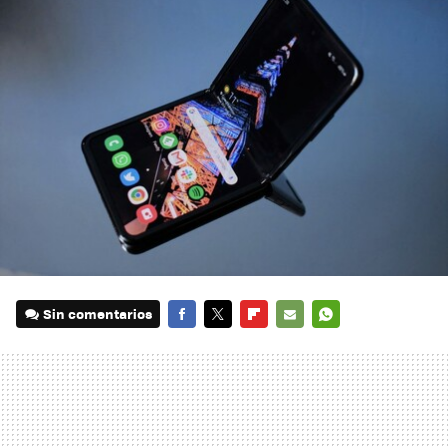
Sin comentarios
FACEBOOK
TWITTER
FLIPBOARD
E-
WHATSAPP
MAIL