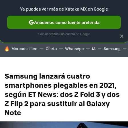
Ya puedes ver más de Xataka MX en Google
SELECCIÓN
GAMING
HOME
AUTO
TERRITORIO SAM
Añádenos como fuente preferida
Solo necesitas una cuenta de Google
×
HOY SE HABLA DE
Mercado Libre
Oferta
WhatsApp
IA
Samsung
Samsung lanzará cuatro
smartphones plegables en 2021,
según ET News: dos Z Fold 3 y dos
Z Flip 2 para sustituir al Galaxy
Note