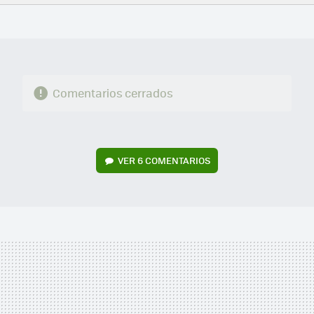
FACEBOOK
TWITTER
FLIPBOARD
E-
WHATSAPP
MAIL
Comentarios cerrados
VER
6 COMENTARIOS