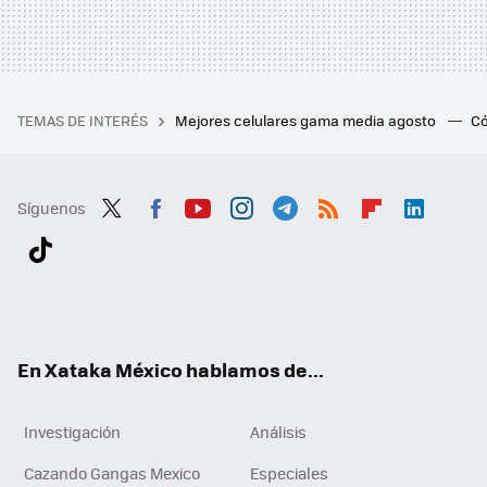
TEMAS DE INTERÉS
Mejores celulares gama media agosto
Có
Síguenos
Twit
Fac
You
Inst
Tele
RSS
Flip
Link
ter
ebo
tub
agr
gra
boa
edI
Tikt
ok
e
am
m
rd
n
ok
En Xataka México hablamos de...
Investigación
Análisis
Cazando Gangas Mexico
Especiales