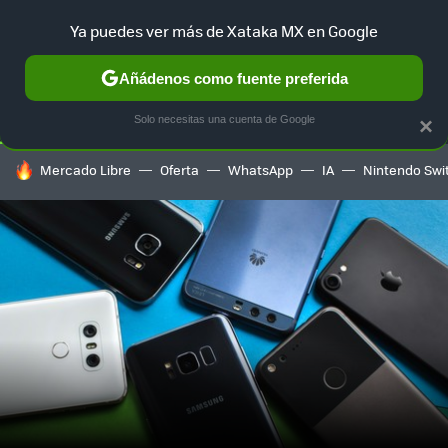
Ya puedes ver más de Xataka MX en Google
SELECCIÓN
GAMING
HOME
AUTO
TERRITORIO SAM
Añádenos como fuente preferida
Solo necesitas una cuenta de Google
×
HOY SE HABLA DE
Mercado Libre
Oferta
WhatsApp
IA
Nintendo Swi