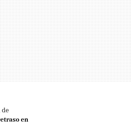
n de
retraso en