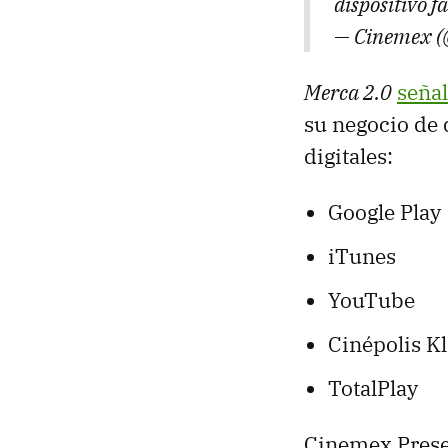
dispositivo f
— Cinemex 
Merca 2.0
seña
su negocio de 
digitales:
Google Play
iTunes
YouTube
Cinépolis Kl
TotalPlay
Cinemex Presen