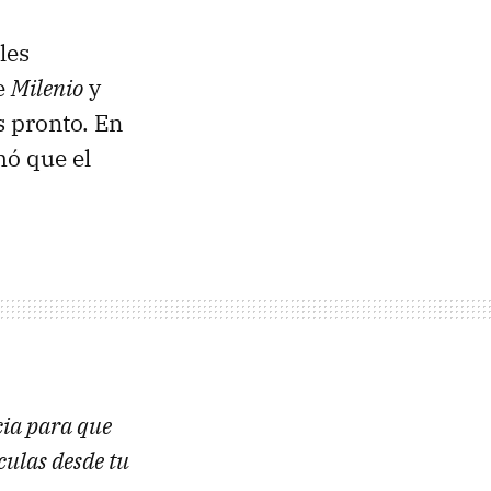
les
e
Milenio
y
 pronto. En
mó que el
cia para que
ículas desde tu