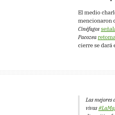
El medio charl
mencionaron 
Cinéfagos
señal
Pacozea
retom
cierre se dará 
Las mejores d
vivas
#LaMag