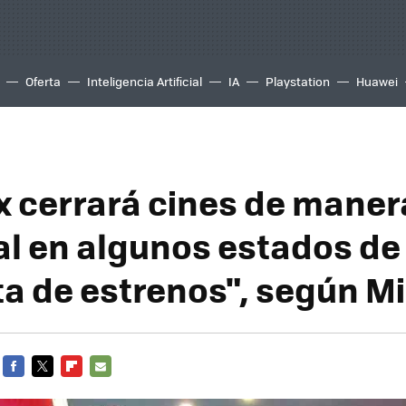
Oferta
Inteligencia Artificial
IA
Playstation
Huawei
 cerrará cines de maner
l en algunos estados de
ta de estrenos", según Mi
FACEBOOK
TWITTER
FLIPBOARD
E-