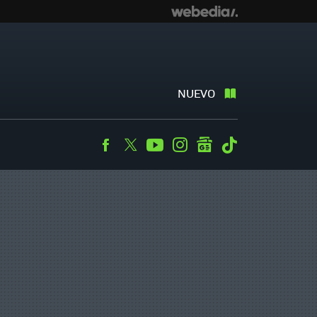
NUEVO
Facebook
Twitter
Youtube
Instagram
googlenews
Tiktok