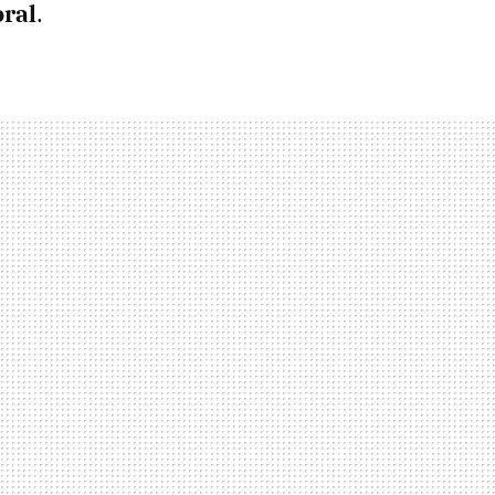
ral
.