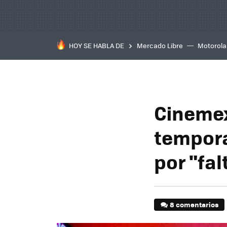
HOY SE HABLA DE
Mercado Libre
Motorola
Cinemex
tempora
por "fal
8 comentarios