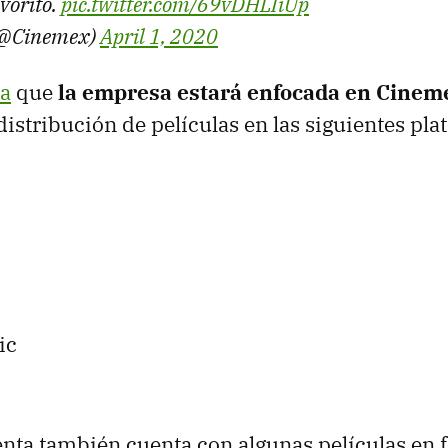
avorito.
pic.twitter.com/69vDHLIiUp
(@Cinemex)
April 1, 2020
la
que
la empresa estará enfocada en Cinem
distribución de películas en las siguientes pl
ic
ta también cuenta con algunas películas en f