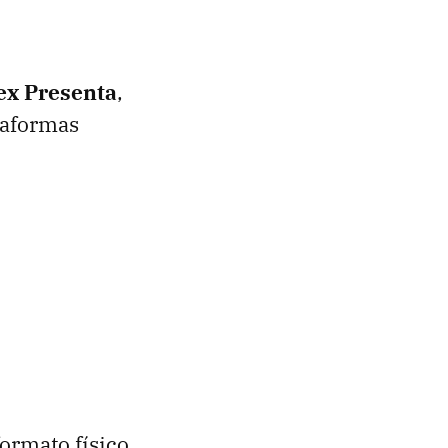
ex Presenta
,
ataformas
ormato físico