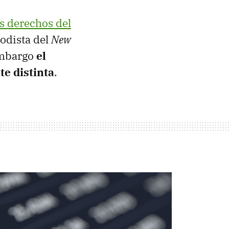
s derechos del
iodista del
New
 embargo
el
e distinta
.