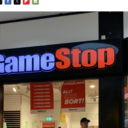
FACEBOOK
TWITTER
FLIPBOARD
E-
MAIL