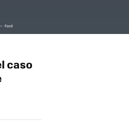
Ford
l caso
e