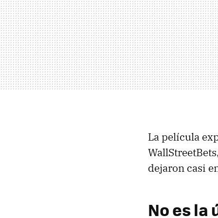
La película exp
WallStreetBets
dejaron casi en
No es la