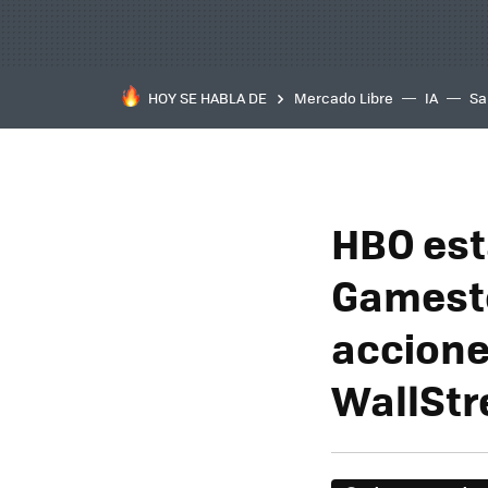
HOY SE HABLA DE
Mercado Libre
IA
Sa
HBO est
Gamesto
accione
WallStr