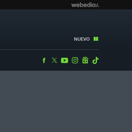
NUEVO
Facebook
Twitter
Youtube
Instagram
googlenews
Tiktok