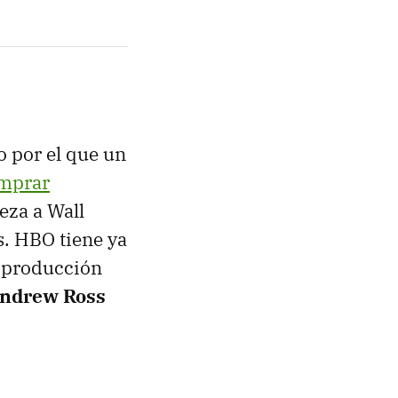
o por el que un
omprar
eza a Wall
s. HBO tiene ya
a producción
ndrew Ross