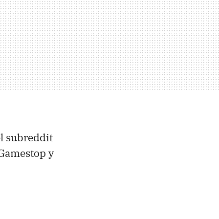
el subreddit
 Gamestop y