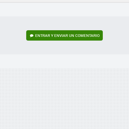
FACEBOOK
TWITTER
FLIPBOARD
E-
WHATSAPP
MAIL
ENTRAR Y ENVIAR UN COMENTARIO