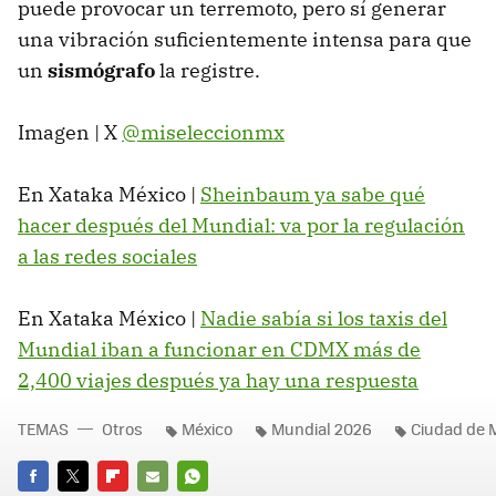
puede provocar un terremoto, pero sí generar
una vibración suficientemente intensa para que
un
sismógrafo
la registre.
Imagen | X
@miseleccionmx
En Xataka México |
Sheinbaum ya sabe qué
hacer después del Mundial: va por la regulación
a las redes sociales
En Xataka México |
Nadie sabía si los taxis del
Mundial iban a funcionar en CDMX más de
2,400 viajes después ya hay una respuesta
TEMAS
Otros
México
Mundial 2026
Ciudad de 