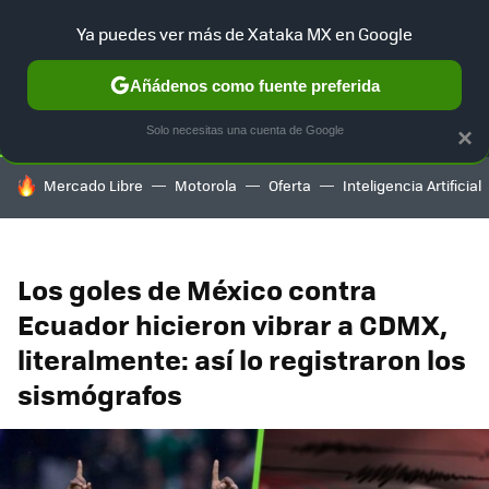
Ya puedes ver más de Xataka MX en Google
SELECCIÓN
GAMING
HOME
AUTO
TERRITORIO SAM
Añádenos como fuente preferida
Solo necesitas una cuenta de Google
×
HOY SE HABLA DE
Mercado Libre
Motorola
Oferta
Inteligencia Artificial
Los goles de México contra
Ecuador hicieron vibrar a CDMX,
literalmente: así lo registraron los
sismógrafos