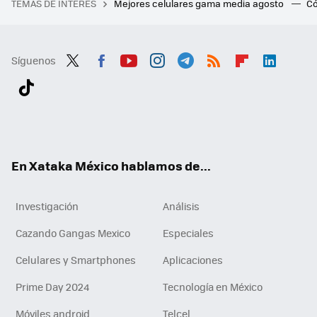
TEMAS DE INTERÉS
Mejores celulares gama media agosto
Có
Síguenos
Twit
Fac
You
Inst
Tele
RSS
Flip
Link
ter
ebo
tub
agr
gra
boa
edI
Tikt
ok
e
am
m
rd
n
ok
En Xataka México hablamos de...
Investigación
Análisis
Cazando Gangas Mexico
Especiales
Celulares y Smartphones
Aplicaciones
Prime Day 2024
Tecnología en México
Móviles android
Telcel