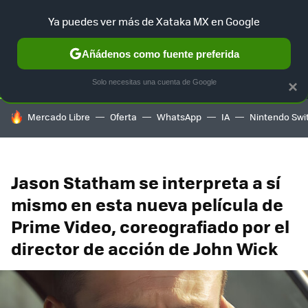
Ya puedes ver más de Xataka MX en Google
SELECCIÓN
GAMING
HOME
AUTO
TERRITORIO SAM
Añádenos como fuente preferida
Solo necesitas una cuenta de Google
×
HOY SE HABLA DE
Mercado Libre
Oferta
WhatsApp
IA
Nintendo Swi
Jason Statham se interpreta a sí
mismo en esta nueva película de
Prime Video, coreografiado por el
director de acción de John Wick