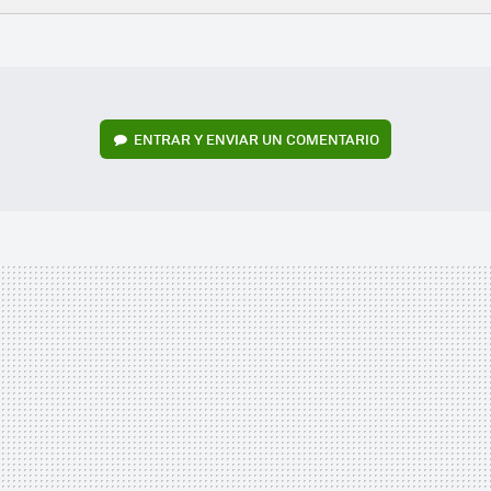
FACEBOOK
TWITTER
FLIPBOARD
E-
WHATSAPP
MAIL
ENTRAR Y ENVIAR UN COMENTARIO