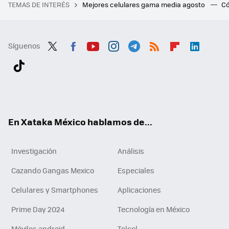
TEMAS DE INTERÉS
Mejores celulares gama media agosto
Có
Síguenos
Twit
Fac
You
Inst
Tele
RSS
Flip
Link
ter
ebo
tub
agr
gra
boa
edI
Tikt
ok
e
am
m
rd
n
ok
En Xataka México hablamos de...
Investigación
Análisis
Cazando Gangas Mexico
Especiales
Celulares y Smartphones
Aplicaciones
Prime Day 2024
Tecnología en México
Móviles android
Telcel