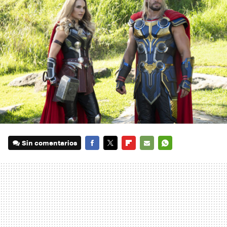
Sin comentarios
FACEBOOK
TWITTER
FLIPBOARD
E-
WHATSAPP
MAIL