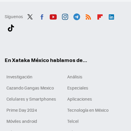
Síguenos
Twit
Fac
You
Inst
Tele
RSS
Flip
Link
ter
ebo
tub
agr
gra
boa
edI
Tikt
ok
e
am
m
rd
n
ok
En Xataka México hablamos de...
Investigación
Análisis
Cazando Gangas Mexico
Especiales
Celulares y Smartphones
Aplicaciones
Prime Day 2024
Tecnología en México
Móviles android
Telcel