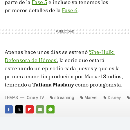
parte de la
Fase 5
e incluso ya tenemos los
primeros detalles de la
Fase 6
.
Apenas hace unos días se estrenó
'She-Hulk:
Defensora de Héroes'
, la serie que estará
estrenando un episodio cada jueves y que es la
primera comedia producida por Marvel Studios,
teniendo a
Tatiana Maslany
como protagonista.
TEMAS
Cine y TV
streaming
Marvel
Disney
FACEBOOK
TWITTER
FLIPBOARD
E-
WHATSAPP
MAIL