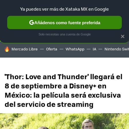
Ya puedes ver más de Xataka MX en Google
SELECCIÓN
GAMING
HOME
AUTO
TERRITORIO SAM
Añádenos como fuente preferida
Solo necesitas una cuenta de Google
×
HOY SE HABLA DE
Mercado Libre
Oferta
WhatsApp
IA
Nintendo Swi
'Thor: Love and Thunder' llegará el
8 de septiembre a Disney+ en
México: la película será exclusiva
del servicio de streaming