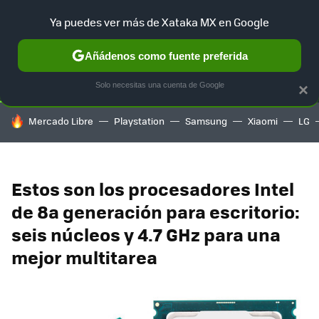
Ya puedes ver más de Xataka MX en Google
SELECCIÓN
GAMING
HOME
AUTO
TERRITORIO SAM
Añádenos como fuente preferida
Solo necesitas una cuenta de Google
×
HOY SE HABLA DE
Mercado Libre
Playstation
Samsung
Xiaomi
LG
Estos son los procesadores Intel
de 8a generación para escritorio:
seis núcleos y 4.7 GHz para una
mejor multitarea