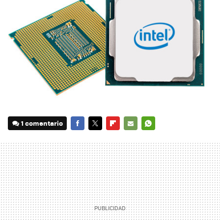
1 comentario
FACEBOOK
TWITTER
FLIPBOARD
E-
WHATSAPP
MAIL