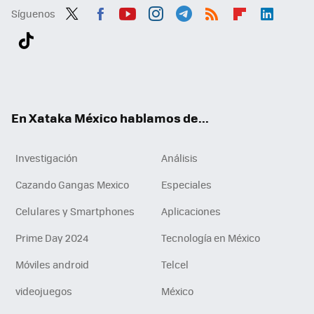
Síguenos
Twit
Fac
You
Inst
Tele
RSS
Flip
Link
ter
ebo
tub
agr
gra
boa
edI
Tikt
ok
e
am
m
rd
n
ok
En Xataka México hablamos de...
Investigación
Análisis
Cazando Gangas Mexico
Especiales
Celulares y Smartphones
Aplicaciones
Prime Day 2024
Tecnología en México
Móviles android
Telcel
videojuegos
México