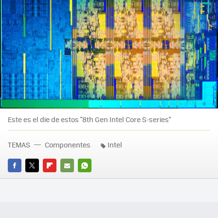
Este es el die de estos "8th Gen Intel Core S-series"
TEMAS
Componentes
Intel
FACEBOOK
TWITTER
FLIPBOARD
E-
WHATSAPP
MAIL