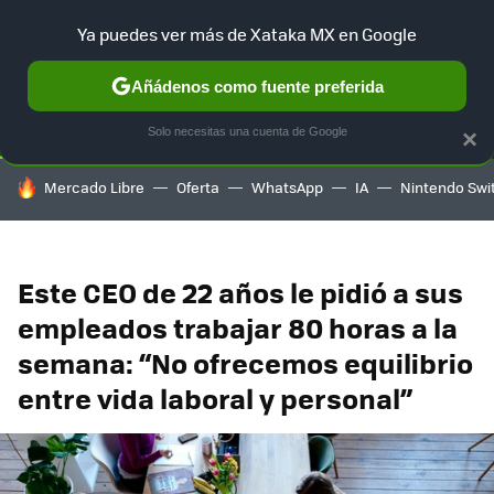
Ya puedes ver más de Xataka MX en Google
SELECCIÓN
GAMING
HOME
AUTO
TERRITORIO SAM
Añádenos como fuente preferida
Solo necesitas una cuenta de Google
×
HOY SE HABLA DE
Mercado Libre
Oferta
WhatsApp
IA
Nintendo Swi
Este CEO de 22 años le pidió a sus
empleados trabajar 80 horas a la
semana: “No ofrecemos equilibrio
entre vida laboral y personal”