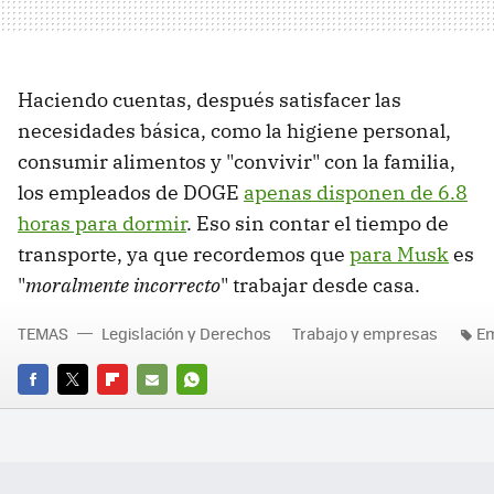
Haciendo cuentas, después satisfacer las
necesidades básica, como la higiene personal,
consumir alimentos y "convivir" con la familia,
los empleados de DOGE
apenas disponen de 6.8
horas para dormir
. Eso sin contar el tiempo de
transporte, ya que recordemos que
para Musk
es
"
moralmente incorrecto
" trabajar desde casa.
TEMAS
Legislación y Derechos
Trabajo y empresas
E
FACEBOOK
TWITTER
FLIPBOARD
E-
WHATSAPP
MAIL