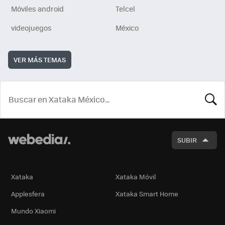
Móviles android
Telcel
videojuegos
México
VER MÁS TEMAS
BUSCA
SUBIR
Xataka
Xataka Móvil
Applesfera
Xataka Smart Home
Mundo Xiaomi