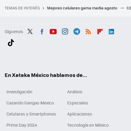
TEMAS DE INTERÉS
Mejores celulares gama media agosto
Có
Síguenos
Twit
Fac
You
Inst
Tele
RSS
Flip
Link
ter
ebo
tub
agr
gra
boa
edI
Tikt
ok
e
am
m
rd
n
ok
En Xataka México hablamos de...
Investigación
Análisis
Cazando Gangas Mexico
Especiales
Celulares y Smartphones
Aplicaciones
Prime Day 2024
Tecnología en México