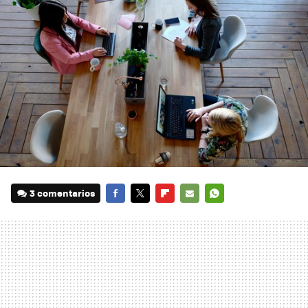
3 comentarios
FACEBOOK
TWITTER
FLIPBOARD
E-
WHATSAPP
MAIL