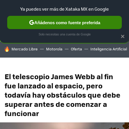
Ya puedes ver más de Xataka MX en Google
SELECCIÓN
GAMING
HOME
AUTO
TERRITORIO SAM
Añádenos como fuente preferida
Solo necesitas una cuenta de Google
×
HOY SE HABLA DE
Mercado Libre
Motorola
Oferta
Inteligencia Artificial
El telescopio James Webb al fin
fue lanzado al espacio, pero
todavía hay obstáculos que debe
superar antes de comenzar a
funcionar