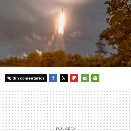
Sin comentarios
FACEBOOK
TWITTER
FLIPBOARD
E-
WHATSAPP
MAIL