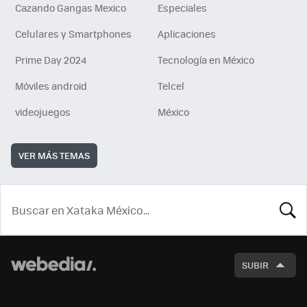
Cazando Gangas Mexico
Especiales
Celulares y Smartphones
Aplicaciones
Prime Day 2024
Tecnología en México
Móviles android
Telcel
videojuegos
México
VER MÁS TEMAS
BUSCA
SUBIR