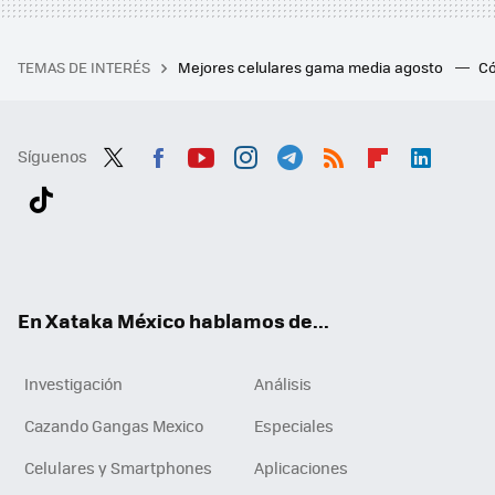
TEMAS DE INTERÉS
Mejores celulares gama media agosto
Có
Síguenos
Twit
Fac
You
Inst
Tele
RSS
Flip
Link
ter
ebo
tub
agr
gra
boa
edI
Tikt
ok
e
am
m
rd
n
ok
En Xataka México hablamos de...
Investigación
Análisis
Cazando Gangas Mexico
Especiales
Celulares y Smartphones
Aplicaciones