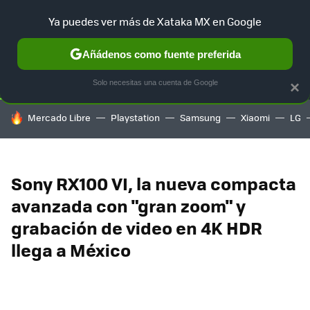
Ya puedes ver más de Xataka MX en Google
SELECCIÓN
GAMING
HOME
AUTO
TERRITORIO SAM
Añádenos como fuente preferida
Solo necesitas una cuenta de Google
×
HOY SE HABLA DE
Mercado Libre
Playstation
Samsung
Xiaomi
LG
Sony RX100 VI, la nueva compacta
avanzada con "gran zoom" y
grabación de video en 4K HDR
llega a México