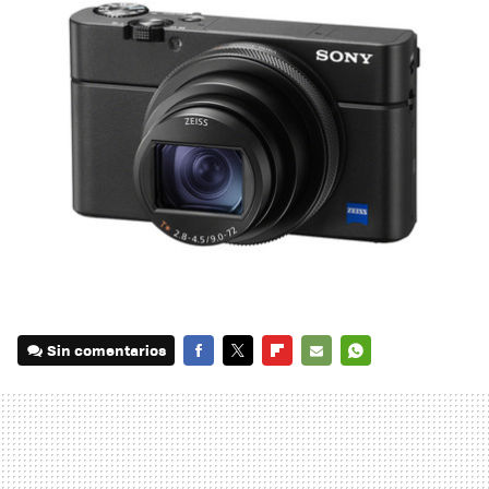
Sin comentarios
FACEBOOK
TWITTER
FLIPBOARD
E-
WHATSAPP
MAIL