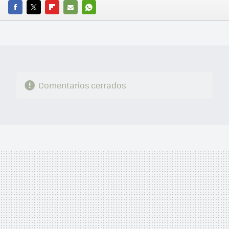
FACEBOOK
TWITTER
FLIPBOARD
E-
WHATSAPP
MAIL
Comentarios cerrados