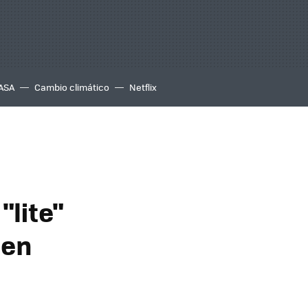
ASA
Cambio climático
Netflix
"lite"
 en