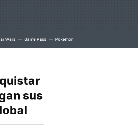
tar Wars
Game Pass
Pokémon
quistar
egan sus
lobal