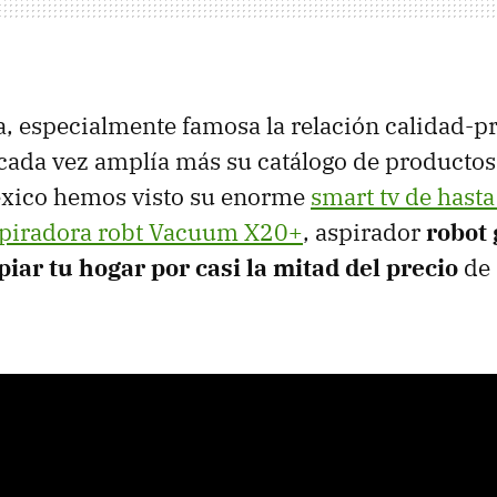
, especialmente famosa la relación calidad-pr
 cada vez amplía más su catálogo de producto
éxico hemos visto su enorme
smart tv de hast
spiradora robt Vacuum X20+
, aspirador
robot 
iar tu hogar por casi la mitad del precio
de