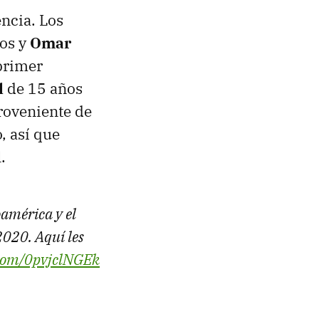
ncia. Los
os y
Omar
primer
l
de 15 años
roveniente de
, así que
.
américa y el
2020. Aquí les
r.com/0pvjclNGEk