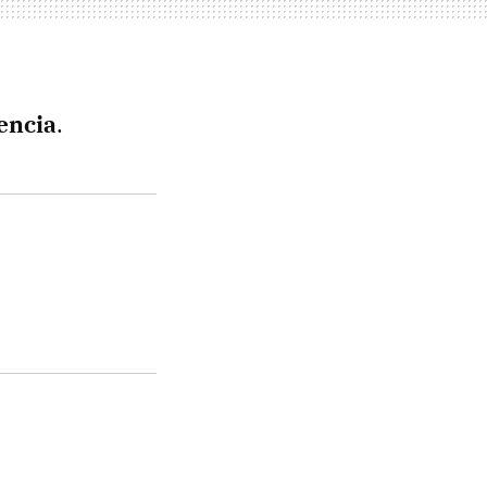
encia
.