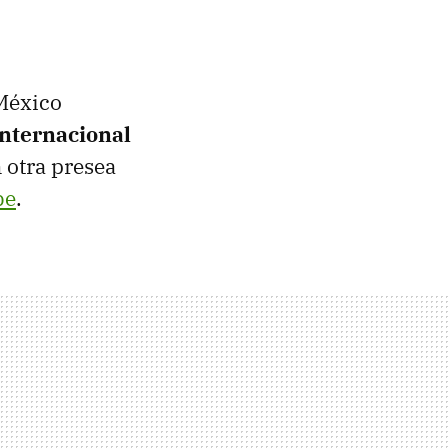
éxico
nternacional
 otra presea
be
.