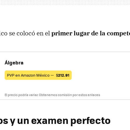
ico se colocó en el
primer lugar de la compet
Álgebra
PVP en Amazon México —
$
212.91
El precio podría variar. Obtenemos comisión por estos enlaces
os y un examen perfecto