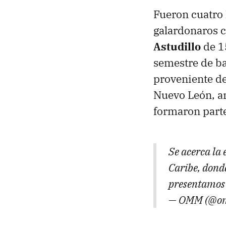
Fueron cuatro 
galardonaros 
Astudillo
de 1
semestre de ba
proveniente de
Nuevo León, am
formaron parte
Se acerca la
Caribe, donde
presentamos
— OMM (@o