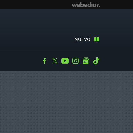
NUEVO
Facebook
Twitter
Youtube
Instagram
googlenews
Tiktok