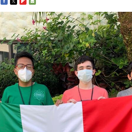
FACEBOOK
TWITTER
FLIPBOARD
E-
MAIL