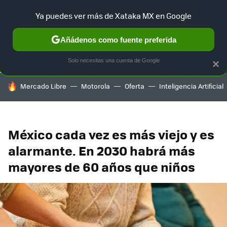
Ya puedes ver más de Xataka MX en Google
SELECCIÓN
GAMING
HOME
AUTO
TERRITORIO SAM
Añádenos como fuente preferida
Solo necesitas una cuenta de Google
×
HOY SE HABLA DE
Mercado Libre
Motorola
Oferta
Inteligencia Artificial
México cada vez es más viejo y es
alarmante. En 2030 habrá más
mayores de 60 años que niños