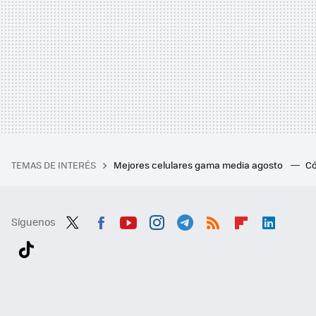
TEMAS DE INTERÉS
Mejores celulares gama media agosto
Có
Síguenos
Twit
Fac
You
Inst
Tele
RSS
Flip
Link
ter
ebo
tub
agr
gra
boa
edI
Tikt
ok
e
am
m
rd
n
ok