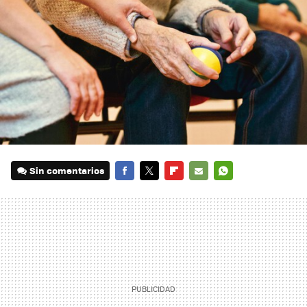
Sin comentarios
FACEBOOK
TWITTER
FLIPBOARD
E-
WHATSAPP
MAIL