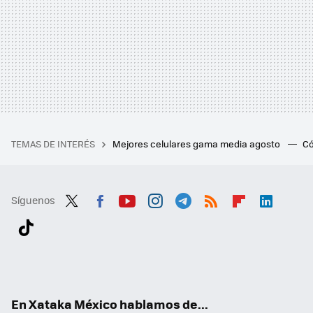
TEMAS DE INTERÉS
Mejores celulares gama media agosto
Có
Síguenos
Twit
Fac
You
Inst
Tele
RSS
Flip
Link
ter
ebo
tub
agr
gra
boa
edI
Tikt
ok
e
am
m
rd
n
ok
En Xataka México hablamos de...