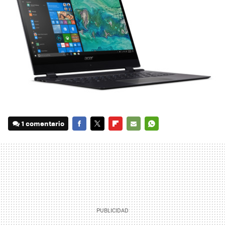
1 comentario
FACEBOOK
TWITTER
FLIPBOARD
E-
WHATSAPP
MAIL