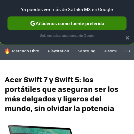
Ya puedes ver más de Xataka MX en Google
SELECCIÓN
GAMING
HOME
AUTO
TERRITORIO SAM
Añádenos como fuente preferida
Solo necesitas una cuenta de Google
×
HOY SE HABLA DE
Mercado Libre
Playstation
Samsung
Xiaomi
LG
Acer Swift 7 y Swift 5: los
portátiles que aseguran ser los
más delgados y ligeros del
mundo, sin olvidar la potencia