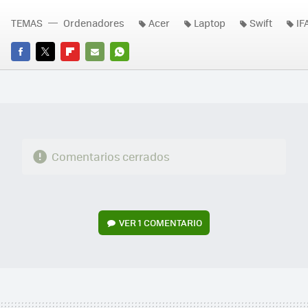
TEMAS
Ordenadores
Acer
Laptop
Swift
IF
FACEBOOK
TWITTER
FLIPBOARD
E-
WHATSAPP
MAIL
Comentarios cerrados
VER
1 COMENTARIO