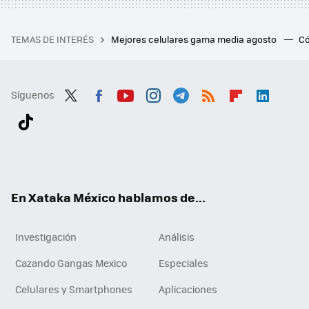
TEMAS DE INTERÉS
Mejores celulares gama media agosto
Có
Síguenos
Twit
Fac
You
Inst
Tele
RSS
Flip
Link
ter
ebo
tub
agr
gra
boa
edI
Tikt
ok
e
am
m
rd
n
ok
En Xataka México hablamos de...
Investigación
Análisis
Cazando Gangas Mexico
Especiales
Celulares y Smartphones
Aplicaciones