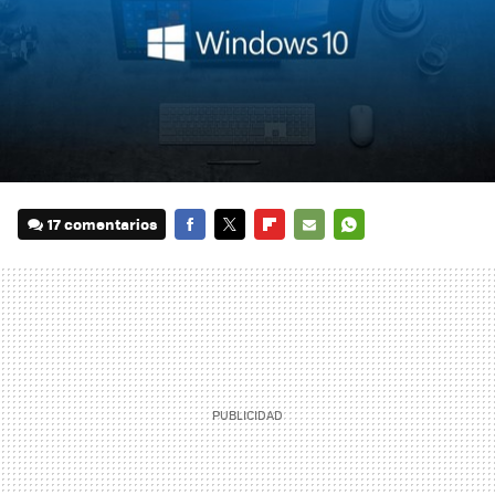
17 comentarios
FACEBOOK
TWITTER
FLIPBOARD
E-
WHATSAPP
MAIL