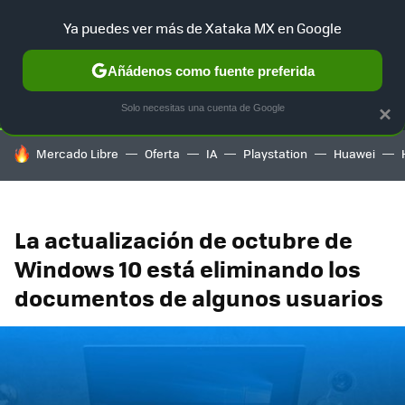
Ya puedes ver más de Xataka MX en Google
SELECCIÓN
GAMING
HOME
AUTO
TERRITORIO SAM
Añádenos como fuente preferida
Solo necesitas una cuenta de Google
×
HOY SE HABLA DE
Mercado Libre
Oferta
IA
Playstation
Huawei
La actualización de octubre de
Windows 10 está eliminando los
documentos de algunos usuarios