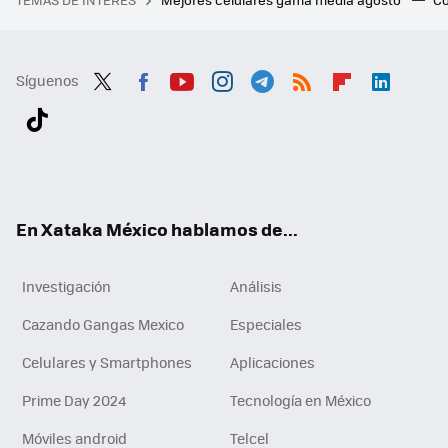
Síguenos
Twit
Fac
You
Inst
Tele
RSS
Flip
Link
ter
ebo
tub
agr
gra
boa
edI
Tikt
ok
e
am
m
rd
n
ok
En Xataka México hablamos de...
Investigación
Análisis
Cazando Gangas Mexico
Especiales
Celulares y Smartphones
Aplicaciones
Prime Day 2024
Tecnología en México
Móviles android
Telcel