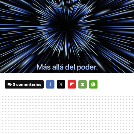
3 comentarios
FACEBOOK
TWITTER
FLIPBOARD
E-
WHATSAPP
MAIL