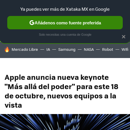
Ya puedes ver más de Xataka MX en Google
SELECCIÓN
GAMING
HOME
AUTO
TERRITORIO SAM
Añádenos como fuente preferida
Solo necesitas una cuenta de Google
×
HOY SE HABLA DE
Mercado Libre
IA
Samsung
NASA
Robot
Wifi
Apple anuncia nueva keynote
"Más allá del poder" para este 18
de octubre, nuevos equipos a la
vista