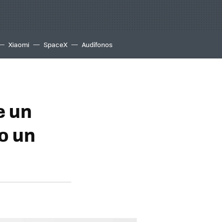
Xiaomi
SpaceX
Audífonos
e un
o un