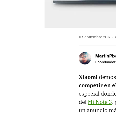
11 Septiembre 2017
A
MartinPix
Coordinador 
Xiaomi
demost
competir en e
especial donde
del
Mi Note 3
,
un anuncio má