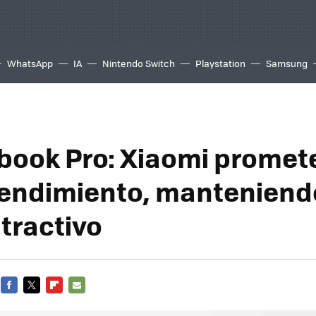
WhatsApp
IA
Nintendo Switch
Playstation
Samsung
book Pro: Xiaomi promet
endimiento, manteniend
atractivo
FACEBOOK
TWITTER
FLIPBOARD
E-