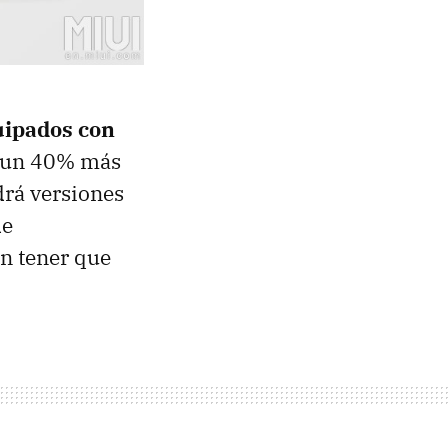
uipados con
o un 40% más
drá versiones
de
in tener que