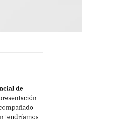
ncial de
 presentación
acompañado
én tendríamos