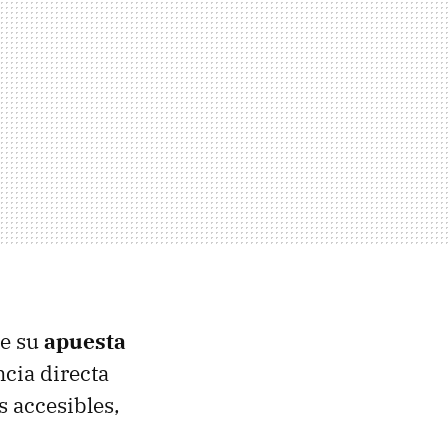
de su
apuesta
cia directa
 accesibles,