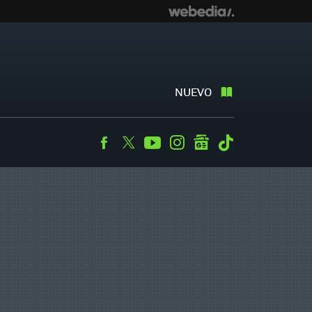
NUEVO
Facebook
Twitter
Youtube
Instagram
googlenews
Tiktok