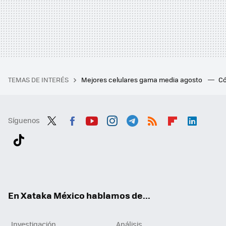
TEMAS DE INTERÉS
Mejores celulares gama media agosto
Có
Síguenos
Twit
Fac
You
Inst
Tele
RSS
Flip
Link
ter
ebo
tub
agr
gra
boa
edI
Tikt
ok
e
am
m
rd
n
ok
En Xataka México hablamos de...
Investigación
Análisis