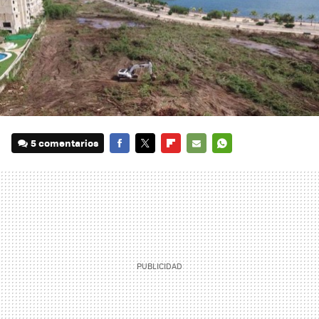
5 comentarios
FACEBOOK
TWITTER
FLIPBOARD
E-
WHATSAPP
MAIL