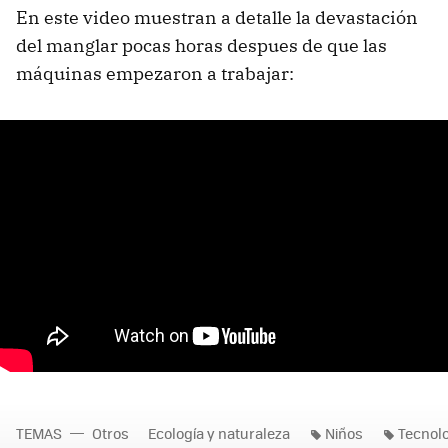
En este video muestran a detalle la devastación
del manglar pocas horas despues de que las
máquinas empezaron a trabajar:
TEMAS
Otros
Ecología y naturaleza
Niños
Tecnolo