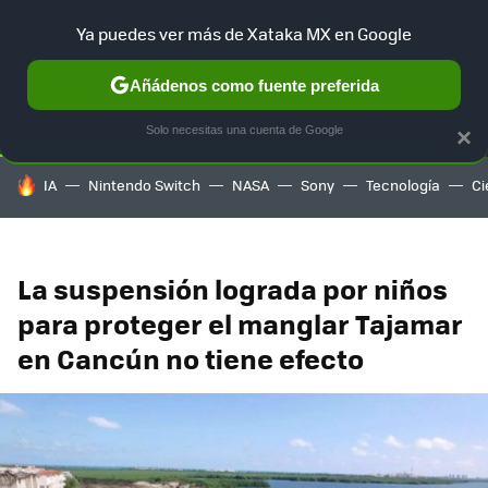
Ya puedes ver más de Xataka MX en Google
SELECCIÓN
GAMING
HOME
AUTO
TERRITORIO SAM
Añádenos como fuente preferida
Solo necesitas una cuenta de Google
×
HOY SE HABLA DE
IA
Nintendo Switch
NASA
Sony
Tecnología
Ci
La suspensión lograda por niños
para proteger el manglar Tajamar
en Cancún no tiene efecto