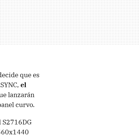
decide que es
G-SYNC,
el
ue lanzarán
anel curvo.
ll S2716DG
2560x1440