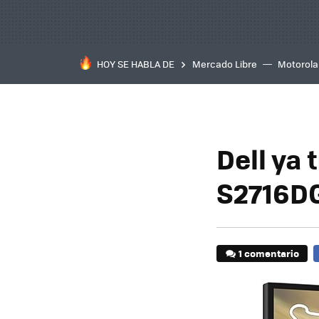
HOY SE HABLA DE
Mercado Libre
Motorola
Dell ya 
S2716DG
1 comentario