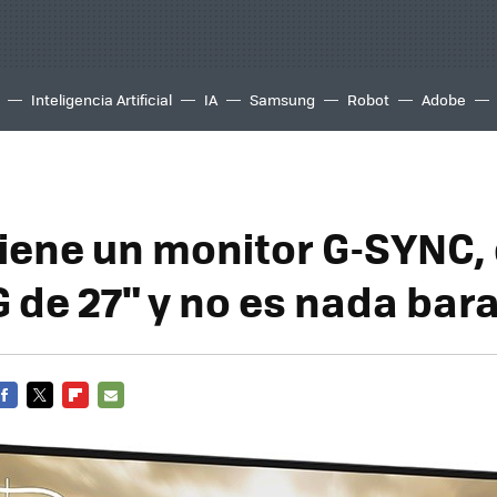
Inteligencia Artificial
IA
Samsung
Robot
Adobe
tiene un monitor G-SYNC, 
 de 27" y no es nada bar
FACEBOOK
TWITTER
FLIPBOARD
E-
MAIL