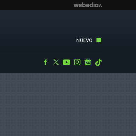
NUEVO
Facebook
Twitter
Youtube
Instagram
googlenews
Tiktok