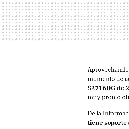
Aprovechando q
momento de ac
S2716DG de 2
muy pronto ot
De la informa
tiene soporte 