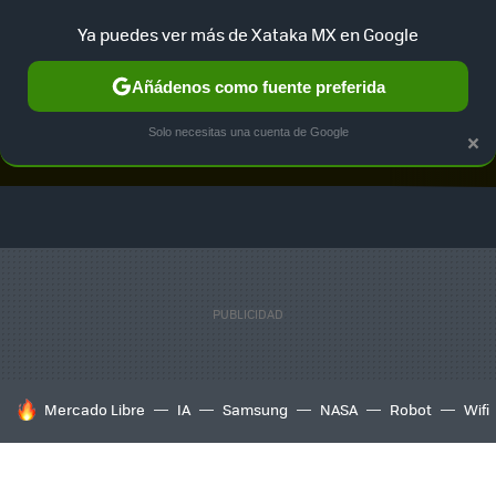
Ya puedes ver más de Xataka MX en Google
Añádenos como fuente preferida
×
Solo necesitas una cuenta de Google
Twitter
Fa
TESLA
UBER
AUTO ELECTRICO
HOY SE HABLA DE
Mercado Libre
IA
Samsung
NASA
Robot
Wifi