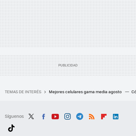
TEMAS DE INTERÉS
Mejores celulares gama media agosto
Có
Síguenos
Twit
Fac
You
Inst
Tele
RSS
Flip
Link
ter
ebo
tub
agr
gra
boa
edI