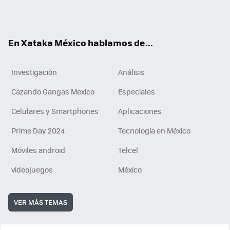
Tikt
ok
e
am
m
rd
n
ok
En Xataka México hablamos de...
Investigación
Análisis
Cazando Gangas Mexico
Especiales
Celulares y Smartphones
Aplicaciones
Prime Day 2024
Tecnología en México
Móviles android
Telcel
videojuegos
México
VER MÁS TEMAS