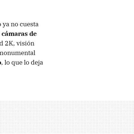
o ya no cuesta
o cámaras de
d 2K, visión
n monumental
o
, lo que lo deja