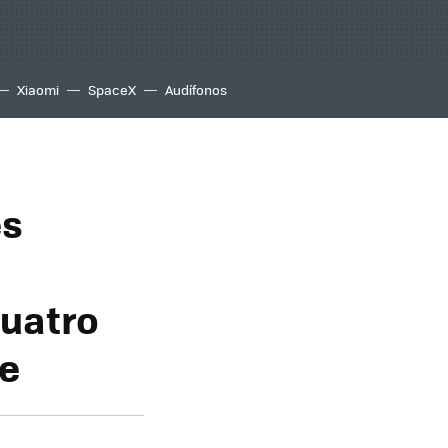
Xiaomi
SpaceX
Audífonos
es
cuatro
te