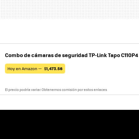
Combo de cámaras de seguridad TP-Link Tapo C110P4
Hoy en Amazon —
$
1,473.56
El precio podría variar. Obtenemos comisión por estos enlaces