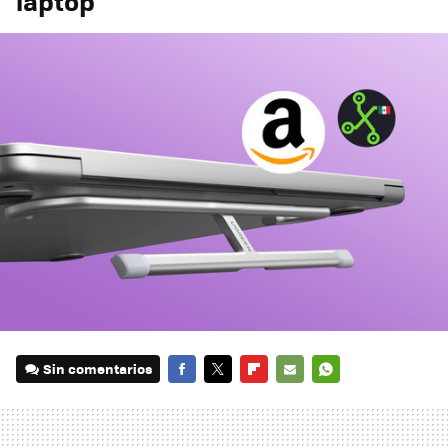
laptop
Sin comentarios
FACEBOOK
TWITTER
FLIPBOARD
E-
WHATSAPP
MAIL