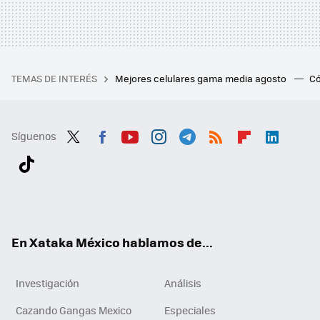
TEMAS DE INTERÉS
Mejores celulares gama media agosto
Có
Síguenos
Twit
Fac
You
Inst
Tele
RSS
Flip
Link
ter
ebo
tub
agr
gra
boa
edI
Tikt
ok
e
am
m
rd
n
ok
En Xataka México hablamos de...
Investigación
Análisis
Cazando Gangas Mexico
Especiales