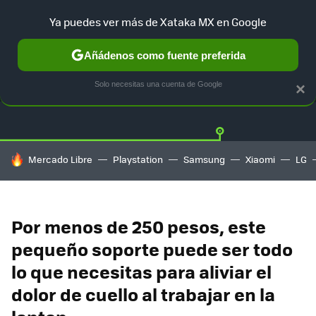
Ya puedes ver más de Xataka MX en Google
Añádenos como fuente preferida
OFERTAS
GUÍA DE COMPRAS
MERCADO LIBRE
AMAZON
Solo necesitas una cuenta de Google
×
HOY SE HABLA DE
Mercado Libre
Playstation
Samsung
Xiaomi
LG
Por menos de 250 pesos, este
pequeño soporte puede ser todo
lo que necesitas para aliviar el
dolor de cuello al trabajar en la