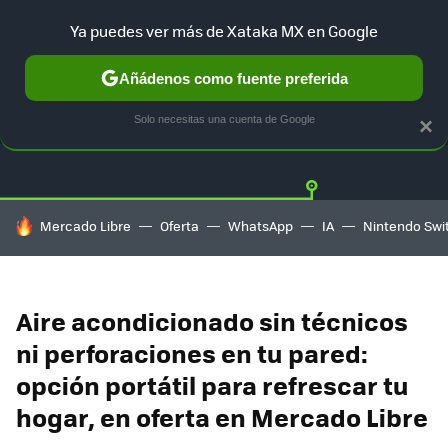
Ya puedes ver más de Xataka MX en Google
Añádenos como fuente preferida
OFERTAS
GUÍA DE COMPRAS
MERCADO LIBRE
AMAZON
Solo necesitas una cuenta de Google
×
HOY SE HABLA DE
Mercado Libre
Oferta
WhatsApp
IA
Nintendo Swi
Aire acondicionado sin técnicos
ni perforaciones en tu pared:
opción portátil para refrescar tu
hogar, en oferta en Mercado Libre