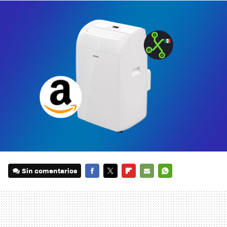
Sin comentarios
FACEBOOK
TWITTER
FLIPBOARD
E-
WHATSAPP
MAIL