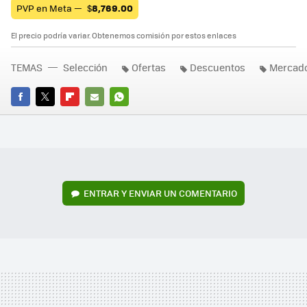
PVP en Meta —
$
8,769.00
El precio podría variar. Obtenemos comisión por estos enlaces
TEMAS
Selección
Ofertas
Descuentos
Mercado
FACEBOOK
TWITTER
FLIPBOARD
E-
WHATSAPP
MAIL
ENTRAR Y ENVIAR UN COMENTARIO