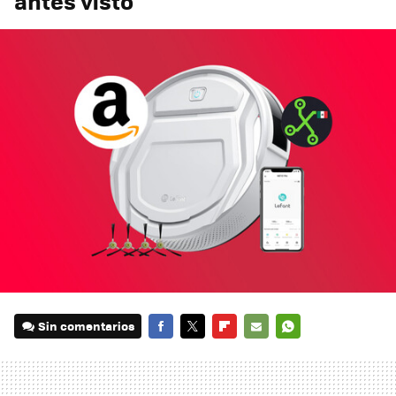
antes visto
Sin comentarios
FACEBOOK
TWITTER
FLIPBOARD
E-
WHATSAPP
MAIL