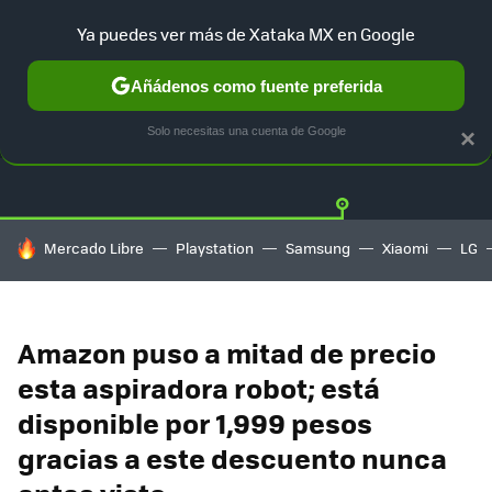
Ya puedes ver más de Xataka MX en Google
Añádenos como fuente preferida
OFERTAS
GUÍA DE COMPRAS
MERCADO LIBRE
AMAZON
Solo necesitas una cuenta de Google
×
HOY SE HABLA DE
Mercado Libre
Playstation
Samsung
Xiaomi
LG
Amazon puso a mitad de precio
esta aspiradora robot; está
disponible por 1,999 pesos
gracias a este descuento nunca