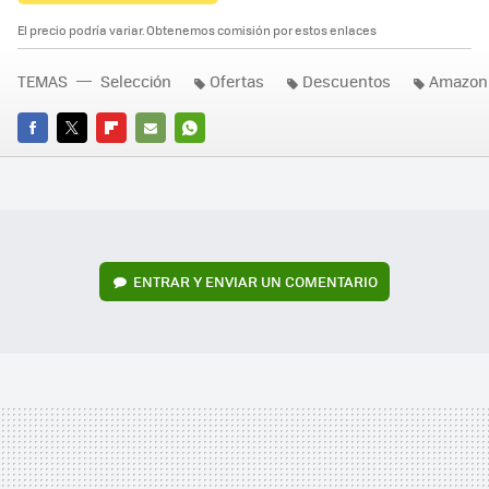
El precio podría variar. Obtenemos comisión por estos enlaces
TEMAS
Selección
Ofertas
Descuentos
Amazon
FACEBOOK
TWITTER
FLIPBOARD
E-
WHATSAPP
MAIL
ENTRAR Y ENVIAR UN COMENTARIO