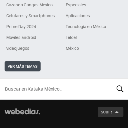
Cazando Gangas Mexico
Especiales
Celulares y Smartphones
Aplicaciones
Prime Day 2024
Tecnología en México
Móviles android
Telcel
videojuegos
México
VER MÁS TEMAS
BUSCA
SUBIR