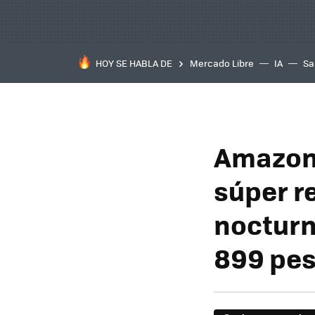
HOY SE HABLA DE
Mercado Libre
IA
Sa
Amazon 
súper re
nocturn
899 pe