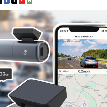
FACEBOOK
TWITTER
FLIPBOARD
E-
MAIL