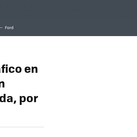
Ford
fico en
n
da, por