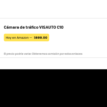
Cámara de tráfico VISAUTO C10
Hoy en Amazon —
$
699.00
El precio podría variar. Obtenemos comisión por estos enlaces