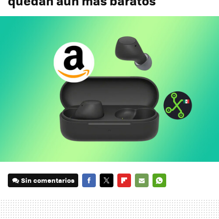
quedan aún más baratos
Sin comentarios
FACEBOOK
TWITTER
FLIPBOARD
E-
WHATSAPP
MAIL