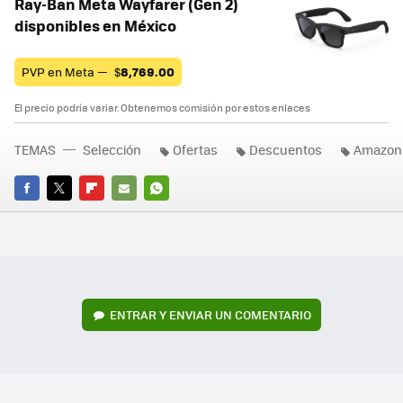
Ray-Ban Meta Wayfarer (Gen 2)
disponibles en México
PVP en Meta —
$
8,769.00
El precio podría variar. Obtenemos comisión por estos enlaces
TEMAS
Selección
Ofertas
Descuentos
Amazon
FACEBOOK
TWITTER
FLIPBOARD
E-
WHATSAPP
MAIL
ENTRAR Y ENVIAR UN COMENTARIO