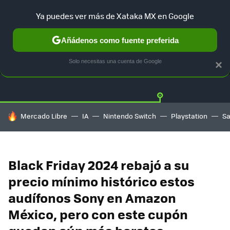
Ya puedes ver más de Xataka MX en Google
Añádenos como fuente preferida
OFERTAS
GUÍA DE COMPRAS
MERCADO LIBRE
AMAZON
Solo necesitas una cuenta de Google
×
HOY SE HABLA DE
Mercado Libre
IA
Nintendo Switch
Playstation
S
Black Friday 2024 rebajó a su
precio mínimo histórico estos
audífonos Sony en Amazon
México, pero con este cupón