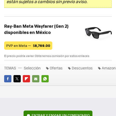
están sujetos a cambios sin previo aviso.
Ray-Ban Meta Wayfarer (Gen 2)
disponibles en México
PVP en Meta —
$
8,769.00
El precio podría variar. Obtenemos comisión por estos enlaces
TEMAS
Selección
Ofertas
Descuentos
Amazon
FACEBOOK
TWITTER
FLIPBOARD
E-
WHATSAPP
MAIL
ENTRAR Y ENVIAR UN COMENTARIO