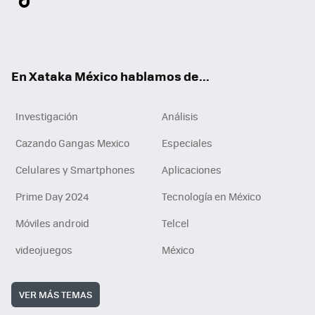
ter
ebo
tub
agr
gra
boa
edI
Tikt
ok
e
am
m
rd
n
ok
En Xataka México hablamos de...
Investigación
Análisis
Cazando Gangas Mexico
Especiales
Celulares y Smartphones
Aplicaciones
Prime Day 2024
Tecnología en México
Móviles android
Telcel
videojuegos
México
VER MÁS TEMAS