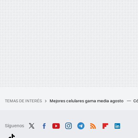
TEMAS DE INTERÉS
Mejores celulares gama media agosto
Có
Síguenos
Twit
Fac
You
Inst
Tele
RSS
Flip
Link