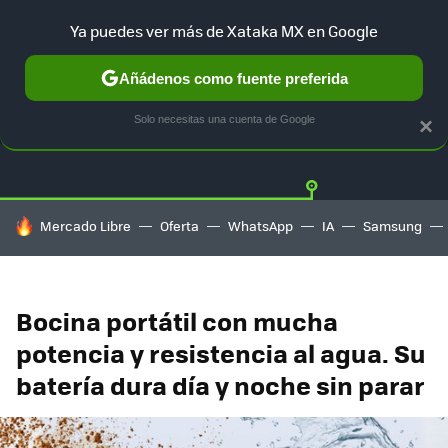
Ya puedes ver más de Xataka MX en Google
Añádenos como fuente preferida
OFERTAS
GUÍA DE COMPRAS
MERCADO LIBRE
AMAZON
Solo necesitas una cuenta de Google
×
HOY SE HABLA DE
Mercado Libre
Oferta
WhatsApp
IA
Samsung
Bocina portátil con mucha
potencia y resistencia al agua. Su
batería dura día y noche sin parar