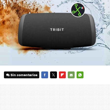
Sin comentarios
FACEBOOK
TWITTER
FLIPBOARD
E-
WHATSAPP
MAIL