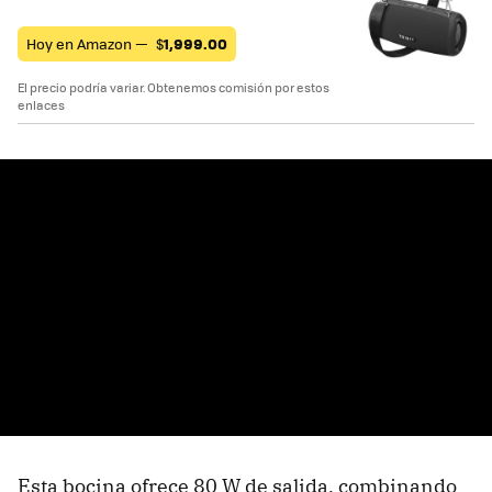
Hoy en Amazon —
$
1,999.00
El precio podría variar. Obtenemos comisión por estos
enlaces
Esta bocina ofrece 80 W de salida, combinando