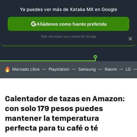
Ya puedes ver más de Xataka MX en Google
Añádenos como fuente preferida
OFERTAS
GUÍA DE COMPRAS
MERCADO LIBRE
AMAZ
Solo necesitas una cuenta de Google
×
HOY SE HABLA DE
Mercado Libre
Playstation
Samsung
Xiaomi
LG
Calentador de tazas en Amazon:
con solo 179 pesos puedes
mantener la temperatura
perfecta para tu café o té