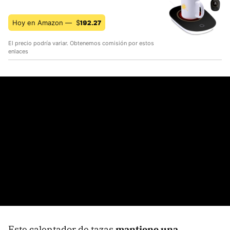
192.27
Hoy en Amazon —
$
El precio podría variar. Obtenemos comisión por estos
enlaces
Este calentador de tazas
mantiene una