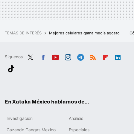
TEMAS DE INTERÉS
Mejores celulares gama media agosto
Có
Síguenos
Twit
Fac
You
Inst
Tele
RSS
Flip
Link
ter
ebo
tub
agr
gra
boa
edIn
Tikt
ok
e
am
m
rd
ok
En Xataka México hablamos de...
Investigación
Análisis
Cazando Gangas Mexico
Especiales