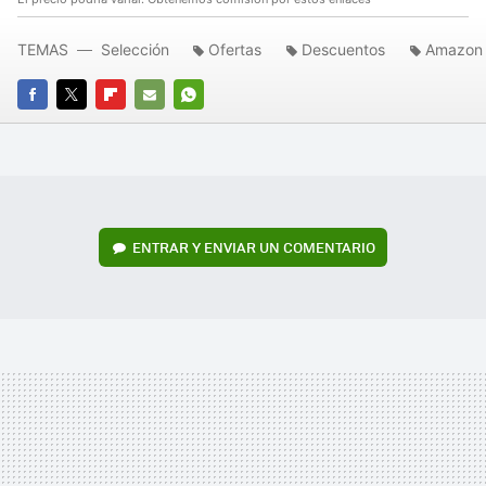
TEMAS
Selección
Ofertas
Descuentos
Amazon 
FACEBOOK
TWITTER
FLIPBOARD
E-
WHATSAPP
MAIL
ENTRAR Y ENVIAR UN COMENTARIO