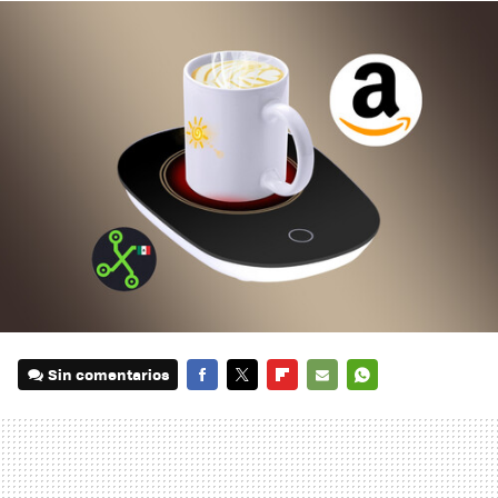
Sin comentarios
FACEBOOK
TWITTER
FLIPBOARD
E-
WHATSAPP
MAIL