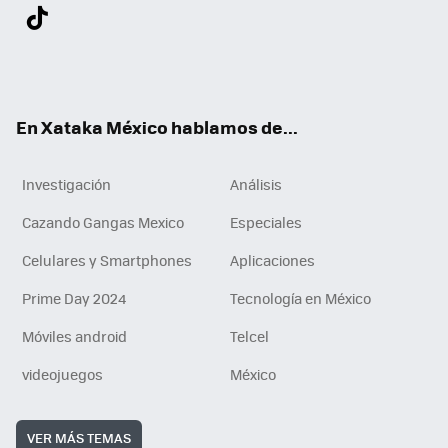
Twit
Fac
You
Inst
Tele
RSS
Flip
Link
ter
ebo
tub
agr
gra
boa
edI
Tikt
ok
e
am
m
rd
n
ok
En Xataka México hablamos de...
Investigación
Análisis
Cazando Gangas Mexico
Especiales
Celulares y Smartphones
Aplicaciones
Prime Day 2024
Tecnología en México
Móviles android
Telcel
videojuegos
México
VER MÁS TEMAS