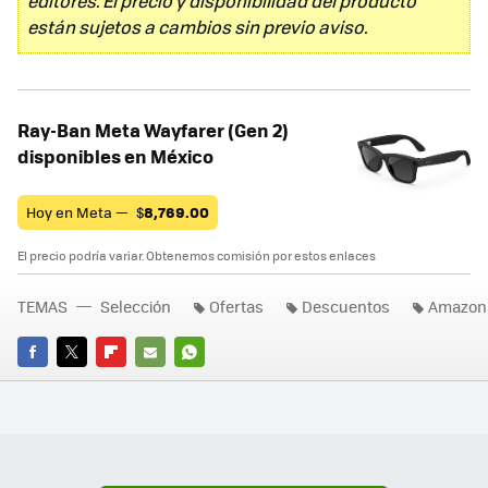
editores. El precio y disponibilidad del producto
están sujetos a cambios sin previo aviso.
Ray-Ban Meta Wayfarer (Gen 2)
disponibles en México
Hoy en Meta —
$
8,769.00
El precio podría variar. Obtenemos comisión por estos enlaces
TEMAS
Selección
Ofertas
Descuentos
Amazon
FACEBOOK
TWITTER
FLIPBOARD
E-
WHATSAPP
MAIL