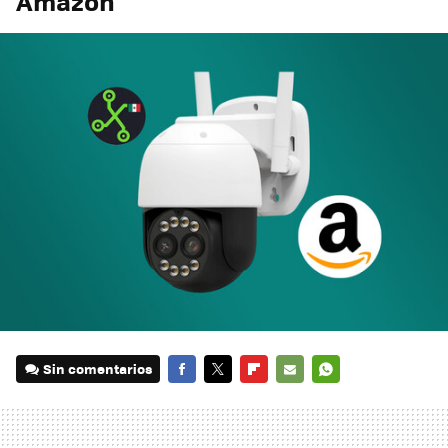
Amazon
Sin comentarios
FACEBOOK
TWITTER
FLIPBOARD
E-
WHATSAPP
MAIL