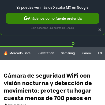
Ya puedes ver más de Xataka MX en Google
Añádenos como fuente preferida
OFERTAS
GUÍA DE COMPRAS
MERCADO LIBRE
AMAZON
Solo necesitas una cuenta de Google
×
HOY SE HABLA DE
Mercado Libre
Playstation
Samsung
Xiaomi
LG
Cámara de seguridad WiFi con
visión nocturna y detección de
movimiento: proteger tu hogar
cuesta menos de 700 pesos en