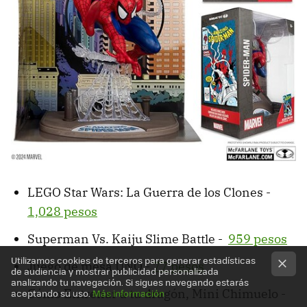
LEGO Star Wars: La Guerra de los Clones -
1,028 pesos
Superman Vs. Kaiju Slime Battle -
959 pesos
Utilizamos cookies de terceros para generar estadísticas
Juego de mesa UNO -
77 pesos
de audiencia y mostrar publicidad personalizada
analizando tu navegación. Si sigues navegando estarás
Cómo Entrenar a tu dragón, Mini Chimuelo -
aceptando su uso.
Más información