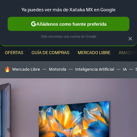
Ya puedes ver más de Xataka MX en Google
MENÚ
NUEVO
Añádenos como fuente preferida
Solo necesitas una cuenta de Google
×
OFERTAS
GUÍA DE COMPRAS
MERCADO LIBRE
AMAZON
HOY SE HABLA DE
Mercado Libre
Motorola
Inteligencia Artificial
IA