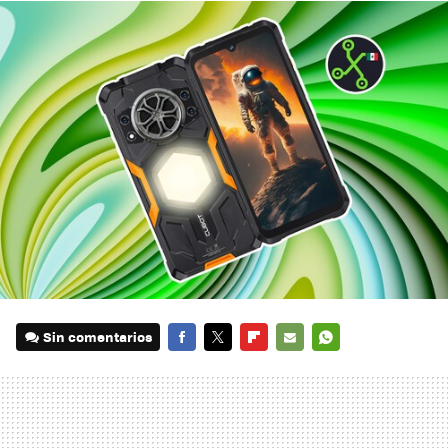
Sin comentarios
FACEBOOK
TWITTER
FLIPBOARD
E-
WHATSAPP
MAIL