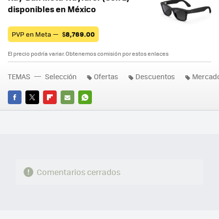
disponibles en México
PVP en Meta —
$
8,769.00
El precio podría variar. Obtenemos comisión por estos enlaces
TEMAS
Selección
Ofertas
Descuentos
Mercado
FACEBOOK
TWITTER
FLIPBOARD
E-
WHATSAPP
MAIL
Comentarios cerrados