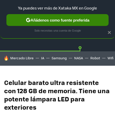
Ya puedes ver más de Xataka MX en Google
Añádenos como fuente preferida
OFERTAS
GUÍA DE COMPRAS
MERCADO LIBRE
AMAZON
Solo necesitas una cuenta de Google
×
HOY SE HABLA DE
Mercado Libre
IA
Samsung
NASA
Robot
Wifi
Celular barato ultra resistente
con 128 GB de memoria. Tiene una
potente lámpara LED para
exteriores