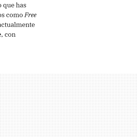
o que has
los como
Free
 actualmente
e
, con