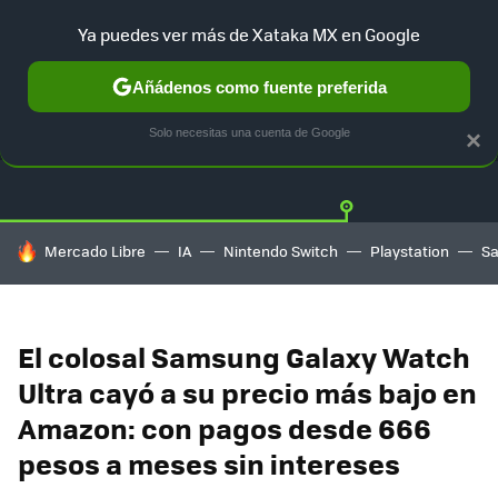
Ya puedes ver más de Xataka MX en Google
Añádenos como fuente preferida
OFERTAS
GUÍA DE COMPRAS
MERCADO LIBRE
AMAZON
Solo necesitas una cuenta de Google
×
HOY SE HABLA DE
Mercado Libre
IA
Nintendo Switch
Playstation
S
El colosal Samsung Galaxy Watch
Ultra cayó a su precio más bajo en
Amazon: con pagos desde 666
pesos a meses sin intereses