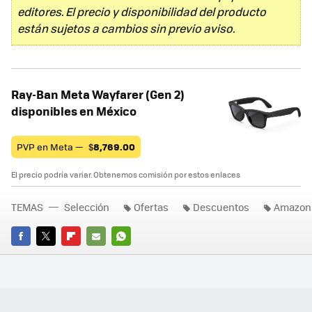
editores. El precio y disponibilidad del producto
están sujetos a cambios sin previo aviso.
Ray-Ban Meta Wayfarer (Gen 2)
disponibles en México
PVP en Meta —
$
8,769.00
El precio podría variar. Obtenemos comisión por estos enlaces
TEMAS
Selección
Ofertas
Descuentos
Amazon
FACEBOOK
TWITTER
FLIPBOARD
E-
WHATSAPP
MAIL