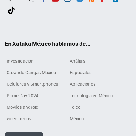
Twit
Fac
You
Inst
Tele
RSS
Flip
Link
ter
ebo
tub
agr
gra
boa
edI
Tikt
ok
e
am
m
rd
n
ok
En Xataka México hablamos de...
Investigación
Análisis
Cazando Gangas Mexico
Especiales
Celulares y Smartphones
Aplicaciones
Prime Day 2024
Tecnología en México
Móviles android
Telcel
videojuegos
México