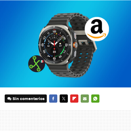
Sin comentarios
FACEBOOK
TWITTER
FLIPBOARD
E-
WHATSAPP
MAIL