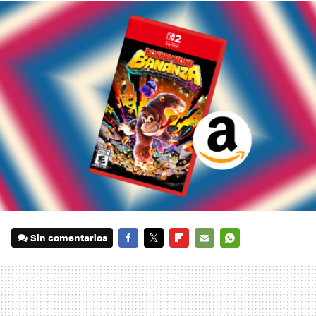
Sin comentarios
FACEBOOK
TWITTER
FLIPBOARD
E-
WHATSAPP
MAIL