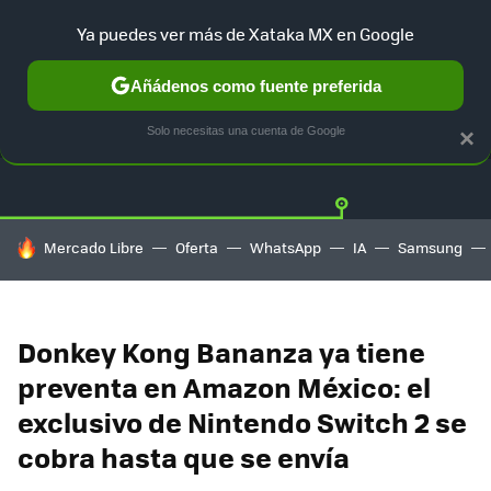
Ya puedes ver más de Xataka MX en Google
Añádenos como fuente preferida
OFERTAS
GUÍA DE COMPRAS
MERCADO LIBRE
AMAZON
Solo necesitas una cuenta de Google
×
HOY SE HABLA DE
Mercado Libre
Oferta
WhatsApp
IA
Samsung
Donkey Kong Bananza ya tiene
preventa en Amazon México: el
exclusivo de Nintendo Switch 2 se
cobra hasta que se envía