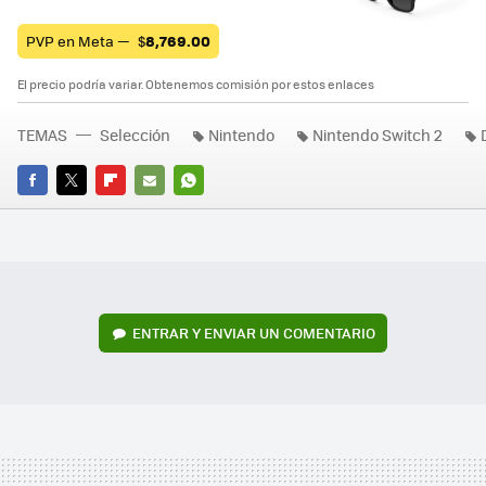
PVP en Meta —
$
8,769.00
El precio podría variar. Obtenemos comisión por estos enlaces
TEMAS
Selección
Nintendo
Nintendo Switch 2
FACEBOOK
TWITTER
FLIPBOARD
E-
WHATSAPP
MAIL
ENTRAR Y ENVIAR UN COMENTARIO