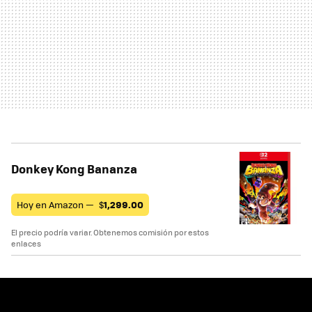
Donkey Kong Bananza
Hoy en Amazon —
$
1,299.00
El precio podría variar. Obtenemos comisión por estos
enlaces