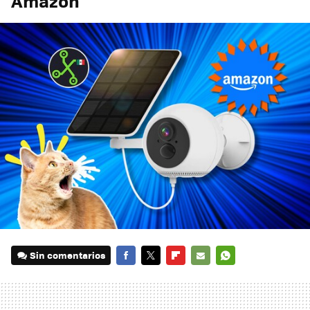
Amazon
Sin comentarios
FACEBOOK
TWITTER
FLIPBOARD
E-
WHATSAPP
MAIL