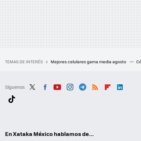
TEMAS DE INTERÉS
Mejores celulares gama media agosto
Có
Síguenos
Twit
Fac
You
Inst
Tele
RSS
Flip
Link
ter
ebo
tub
agr
gra
boa
edI
Tikt
ok
e
am
m
rd
n
ok
En Xataka México hablamos de...