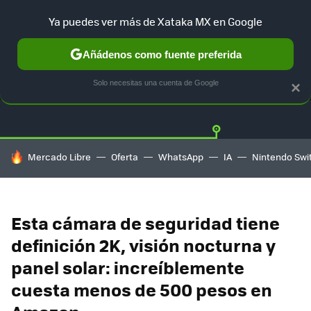
Ya puedes ver más de Xataka MX en Google
Añádenos como fuente preferida
OFERTAS
GUÍA DE COMPRAS
MERCADO LIBRE
AMAZON
Solo necesitas una cuenta de Google
×
HOY SE HABLA DE
Mercado Libre
Oferta
WhatsApp
IA
Nintendo Swi
Esta cámara de seguridad tiene
definición 2K, visión nocturna y
panel solar: increíblemente
cuesta menos de 500 pesos en