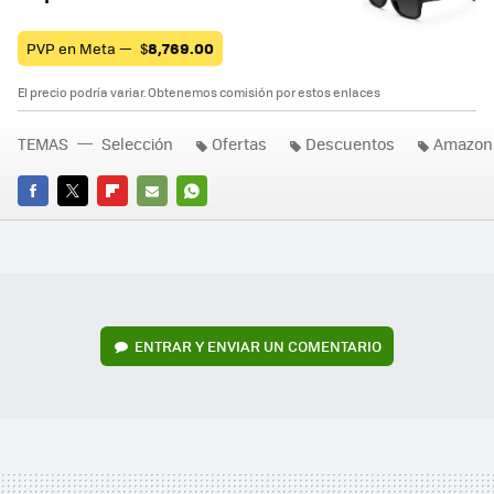
PVP en Meta —
$
8,769.00
El precio podría variar. Obtenemos comisión por estos enlaces
TEMAS
Selección
Ofertas
Descuentos
Amazon
FACEBOOK
TWITTER
FLIPBOARD
E-
WHATSAPP
MAIL
ENTRAR Y ENVIAR UN COMENTARIO