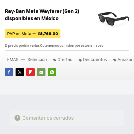
Ray-Ban Meta Wayfarer (Gen 2)
disponibles en México
PVP en Meta —
$
8,769.00
El precio podría variar. Obtenemos comisión por estos enlaces
TEMAS
Selección
Ofertas
Descuentos
Amazon
FACEBOOK
TWITTER
FLIPBOARD
E-
WHATSAPP
MAIL
Comentarios cerrados