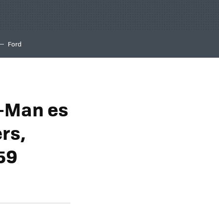
Ford
c-Man es
rs,
759