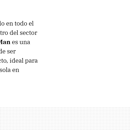
o en todo el
tro del sector
-Man
es una
de ser
o, ideal para
sola en