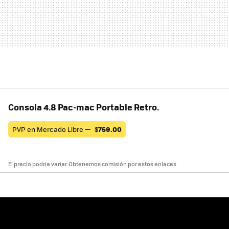
Consola 4.8 Pac-mac Portable Retro.
PVP en Mercado Libre —
$
759.00
El precio podría variar. Obtenemos comisión por estos enlaces