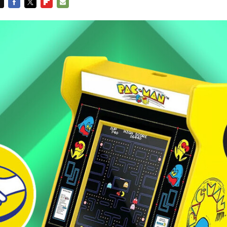
FACEBOOK
TWITTER
FLIPBOARD
E-
MAIL