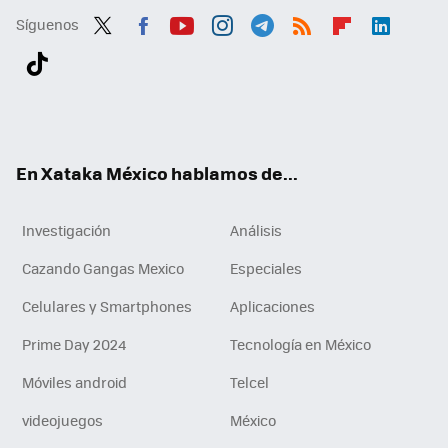
Síguenos
Twit
Fac
You
Inst
Tele
RSS
Flip
Link
ter
ebo
tub
agr
gra
boa
edI
Tikt
ok
e
am
m
rd
n
ok
En Xataka México hablamos de...
Investigación
Análisis
Cazando Gangas Mexico
Especiales
Celulares y Smartphones
Aplicaciones
Prime Day 2024
Tecnología en México
Móviles android
Telcel
videojuegos
México