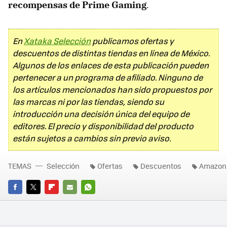
recompensas de Prime Gaming
.
En
Xataka Selección
publicamos ofertas y
descuentos de distintas tiendas en línea de México.
Algunos de los enlaces de esta publicación pueden
pertenecer a un programa de afiliado. Ninguno de
los artículos mencionados han sido propuestos por
las marcas ni por las tiendas, siendo su
introducción una decisión única del equipo de
editores. El precio y disponibilidad del producto
están sujetos a cambios sin previo aviso.
TEMAS
Selección
Ofertas
Descuentos
Amazon
FACEBOOK
TWITTER
FLIPBOARD
E-
WHATSAPP
MAIL