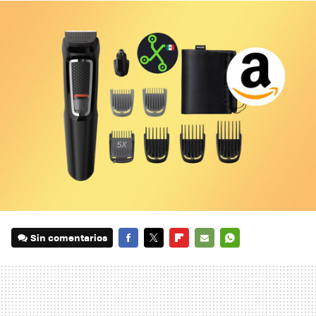
Sin comentarios
FACEBOOK
TWITTER
FLIPBOARD
E-
WHATSAPP
MAIL