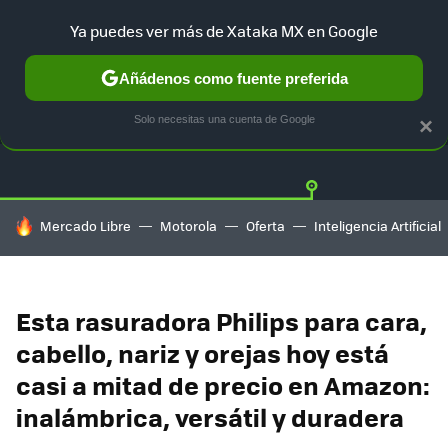
Ya puedes ver más de Xataka MX en Google
Añádenos como fuente preferida
OFERTAS
GUÍA DE COMPRAS
MERCADO LIBRE
AMAZON
Solo necesitas una cuenta de Google
×
HOY SE HABLA DE
Mercado Libre
Motorola
Oferta
Inteligencia Artificial
Esta rasuradora Philips para cara,
cabello, nariz y orejas hoy está
casi a mitad de precio en Amazon:
inalámbrica, versátil y duradera