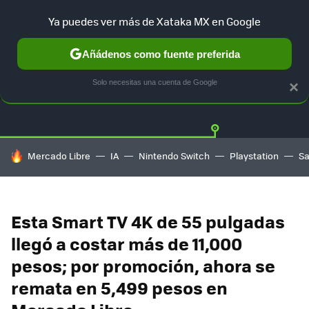
Ya puedes ver más de Xataka MX en Google
Añádenos como fuente preferida
OFERTAS
GUÍA DE COMPRAS
MERCADO LIBRE
AMAZON
Solo necesitas una cuenta de Google
×
HOY SE HABLA DE
Mercado Libre
IA
Nintendo Switch
Playstation
S
Esta Smart TV 4K de 55 pulgadas
llegó a costar más de 11,000
pesos; por promoción, ahora se
remata en 5,499 pesos en