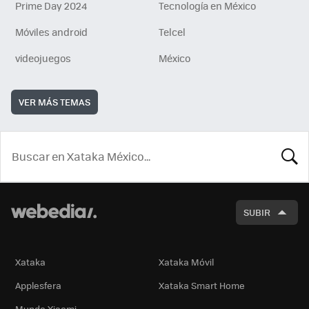
Prime Day 2024
Tecnología en México
Móviles android
Telcel
videojuegos
México
VER MÁS TEMAS
BUSCA
SUBIR
Xataka
Xataka Móvil
Applesfera
Xataka Smart Home
Mundo Xiaomi