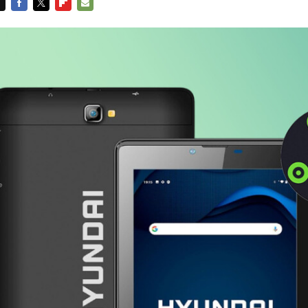
FACEBOOK
TWITTER
FLIPBOARD
E-
MAIL