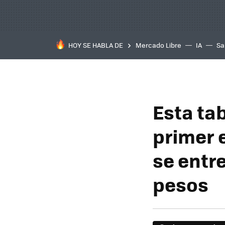
HOY SE HABLA DE
Mercado Libre
IA
Sa
Esta ta
primer 
se entr
pesos