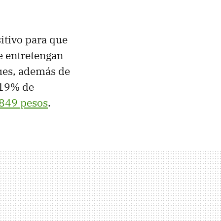
itivo para que
e entretengan
ues, además de
 19% de
849 pesos
.