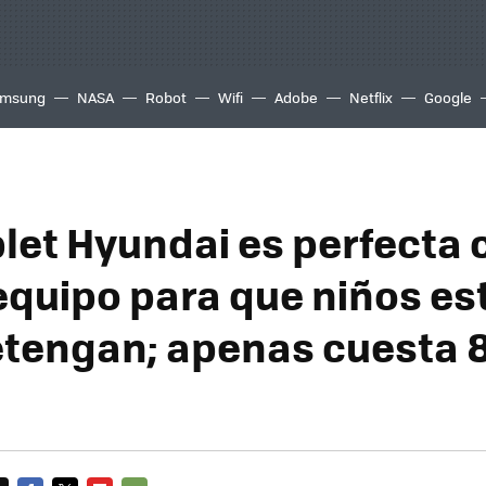
msung
NASA
Robot
Wifi
Adobe
Netflix
Google
blet Hyundai es perfecta
equipo para que niños es
etengan; apenas cuesta 