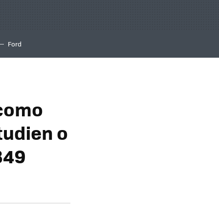
Ford
 como
tudien o
849