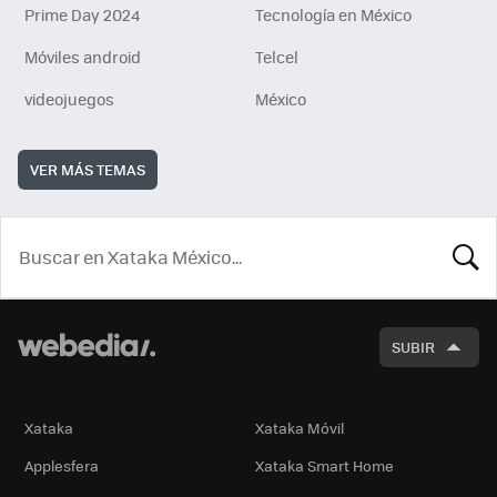
Prime Day 2024
Tecnología en México
Móviles android
Telcel
videojuegos
México
VER MÁS TEMAS
BUSCA
SUBIR
Xataka
Xataka Móvil
Applesfera
Xataka Smart Home