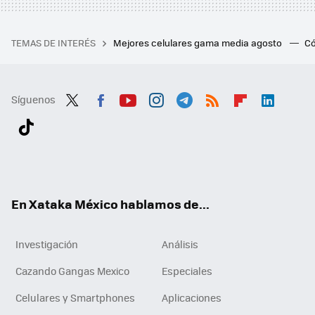
TEMAS DE INTERÉS
Mejores celulares gama media agosto
Có
Síguenos
Twit
Fac
You
Inst
Tele
RSS
Flip
Link
ter
ebo
tub
agr
gra
boa
edI
Tikt
ok
e
am
m
rd
n
ok
En Xataka México hablamos de...
Investigación
Análisis
Cazando Gangas Mexico
Especiales
Celulares y Smartphones
Aplicaciones