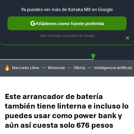
Ya puedes ver más de Xataka MX en Google
Añádenos como fuente preferida
OFERTAS
GUÍA DE COMPRAS
MERCADO LIBRE
AMAZON
Solo necesitas una cuenta de Google
×
HOY SE HABLA DE
Mercado Libre
Motorola
Oferta
Inteligencia Artificial
Este arrancador de batería
también tiene linterna e incluso lo
puedes usar como power bank y
aún así cuesta solo 676 pesos