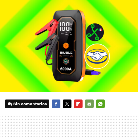
Sin comentarios
FACEBOOK
TWITTER
FLIPBOARD
E-
WHATSAPP
MAIL