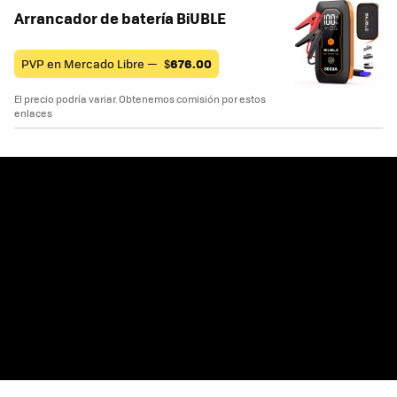
Arrancador de batería BiUBLE
PVP en Mercado Libre —
$
676.00
El precio podría variar. Obtenemos comisión por estos
enlaces