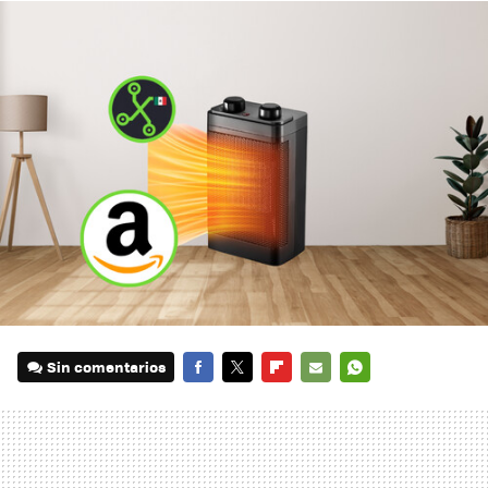
Sin comentarios
FACEBOOK
TWITTER
FLIPBOARD
E-
WHATSAPP
MAIL