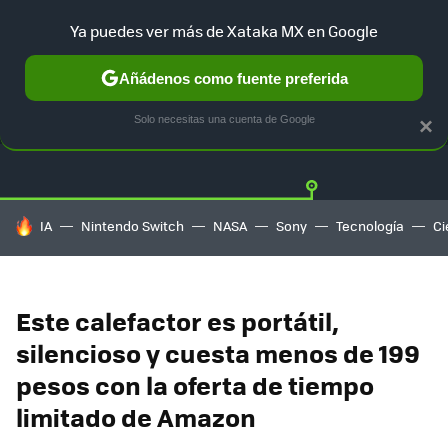
Ya puedes ver más de Xataka MX en Google
Añádenos como fuente preferida
OFERTAS
GUÍA DE COMPRAS
MERCADO LIBRE
AMAZON
Solo necesitas una cuenta de Google
×
HOY SE HABLA DE
IA
Nintendo Switch
NASA
Sony
Tecnología
Ci
Este calefactor es portátil,
silencioso y cuesta menos de 199
pesos con la oferta de tiempo
limitado de Amazon