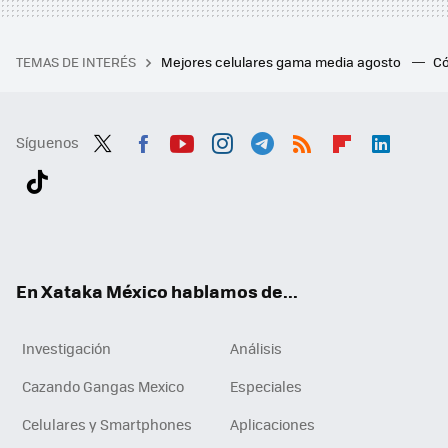
TEMAS DE INTERÉS
Mejores celulares gama media agosto
Có
Síguenos
Twit
Fac
You
Inst
Tele
RSS
Flip
Link
ter
ebo
tub
agr
gra
boa
edI
Tikt
ok
e
am
m
rd
n
ok
En Xataka México hablamos de...
Investigación
Análisis
Cazando Gangas Mexico
Especiales
Celulares y Smartphones
Aplicaciones