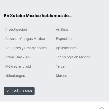
ok
e
am
m
rd
n
ok
En Xataka México hablamos de...
Investigación
Análisis
Cazando Gangas Mexico
Especiales
Celulares y Smartphones
Aplicaciones
Prime Day 2024
Tecnología en México
Móviles android
Telcel
videojuegos
México
VER MÁS TEMAS