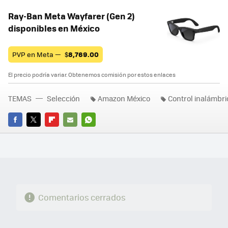
Ray-Ban Meta Wayfarer (Gen 2)
disponibles en México
PVP en Meta —
$
8,769.00
El precio podría variar. Obtenemos comisión por estos enlaces
TEMAS
Selección
Amazon México
Control inalámbri
FACEBOOK
TWITTER
FLIPBOARD
E-
WHATSAPP
MAIL
Comentarios cerrados