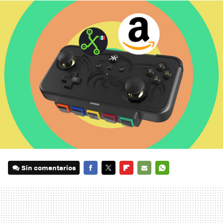
Sin comentarios
FACEBOOK
TWITTER
FLIPBOARD
E-
WHATSAPP
MAIL