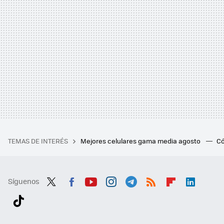
TEMAS DE INTERÉS
Mejores celulares gama media agosto
Có
Síguenos
Twit
Fac
You
Inst
Tele
RSS
Flip
Link
ter
ebo
tub
agr
gra
boa
edI
Tikt