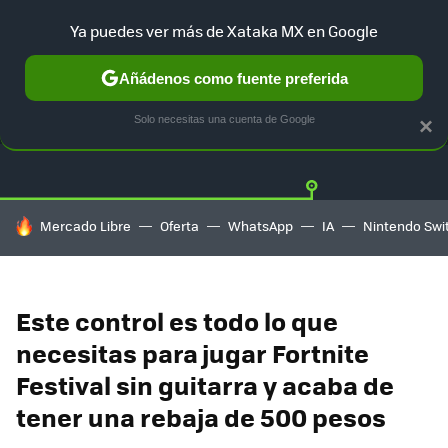
Ya puedes ver más de Xataka MX en Google
Añádenos como fuente preferida
OFERTAS
GUÍA DE COMPRAS
MERCADO LIBRE
AMAZON
Solo necesitas una cuenta de Google
×
HOY SE HABLA DE
Mercado Libre
Oferta
WhatsApp
IA
Nintendo Swi
Este control es todo lo que
necesitas para jugar Fortnite
Festival sin guitarra y acaba de
tener una rebaja de 500 pesos