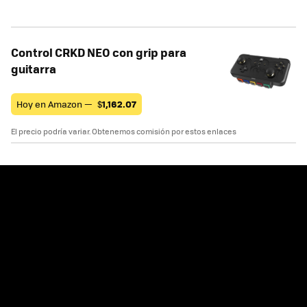
Control CRKD NEO con grip para
guitarra
Hoy en Amazon —
$
1,162.07
El precio podría variar. Obtenemos comisión por estos enlaces